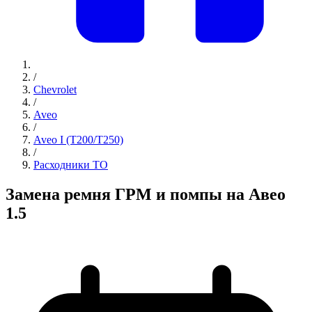
/
Chevrolet
/
Aveo
/
Aveo I (T200/T250)
/
Расходники ТО
Замена ремня ГРМ и помпы на Авео
1.5