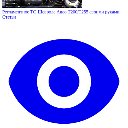
Регламентное ТО Шевроле Авео Т200/Т255 своими руками
Статьи