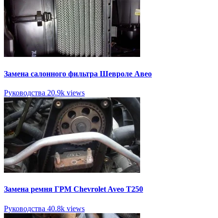
Замена салонного фильтра Шевроле Авео
Руководства
20.9k views
Замена ремня ГРМ Chevrolet Aveo T250
Руководства
40.8k views