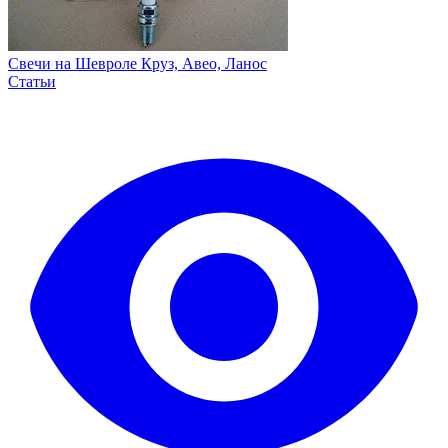
Свечи на Шевроле Круз, Авео, Ланос
Статьи