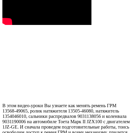
В этом видео-уроки Вы узнаете как менять ремень ГРМ
13568-49065, ролик натяжителя 13505-46080, натяжитель
1354046010, сальники распредвалов 9031138056 и коленвала
9031190006 на автомобиле Тоета Марк II JZX100 с двигателем
1JZ-GE. И сначала проведем подготовительные работы, тоись
освободим доступ к ремня ГРМ и всему механизму, придется