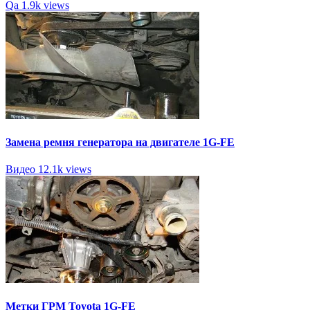
Qa
1.9k views
Замена ремня генератора на двигателе 1G-FE
Видео
12.1k views
Метки ГРМ Toyota 1G-FE