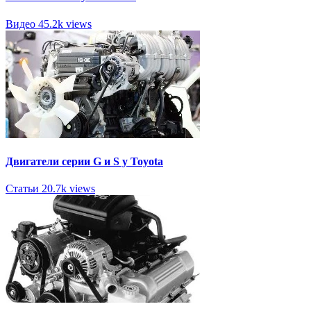
Видео
45.2k views
Двигатели серии G и S у Toyota
Статьи
20.7k views