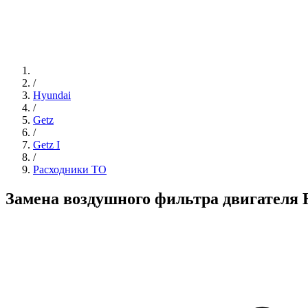
/
Hyundai
/
Getz
/
Getz I
/
Расходники ТО
Замена воздушного фильтра двигателя 