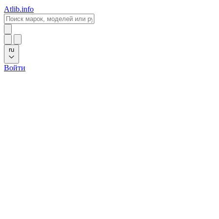
Atlib.info
ru
Войти