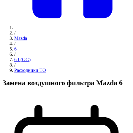
/
Mazda
/
6
/
6 I (GG)
/
Расходники ТО
Замена воздушного фильтра Mazda 6