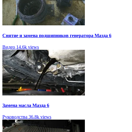
Снятие и замена подшипников генератора Мазда 6
Видео
14.6k views
Замена масла Мазда 6
Руководства
36.8k views