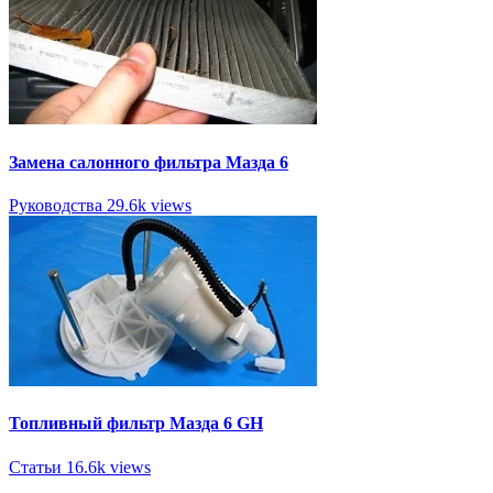
Замена салонного фильтра Мазда 6
Руководства
29.6k views
Топливный фильтр Мазда 6 GH
Статьи
16.6k views