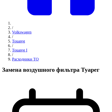
/
Volkswagen
/
Touareg
/
Touareg I
/
Расходники ТО
Замена воздушного фильтра Туарег