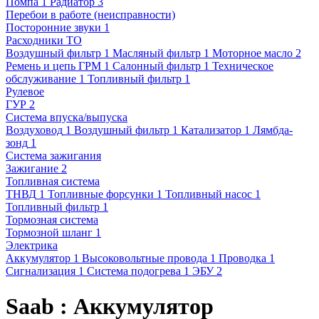
Помпа
1
Радиатор
3
Перебои в работе (неисправности)
Посторонние звуки
1
Расходники ТО
Воздушный фильтр
1
Масляный фильтр
1
Моторное масло
2
Ремень и цепь ГРМ
1
Салонный фильтр
1
Техническое
обслуживание
1
Топливный фильтр
1
Рулевое
ГУР
2
Система впуска/выпуска
Воздуховод
1
Воздушный фильтр
1
Катализатор
1
Лямбда-
зонд
1
Система зажигания
Зажигание
2
Топливная система
ТНВД
1
Топливные форсунки
1
Топливный насос
1
Топливный фильтр
1
Тормозная система
Тормозной шланг
1
Электрика
Аккумулятор
1
Высоковольтные провода
1
Проводка
1
Сигнализация
1
Система подогрева
1
ЭБУ
2
Saab : Аккумулятор