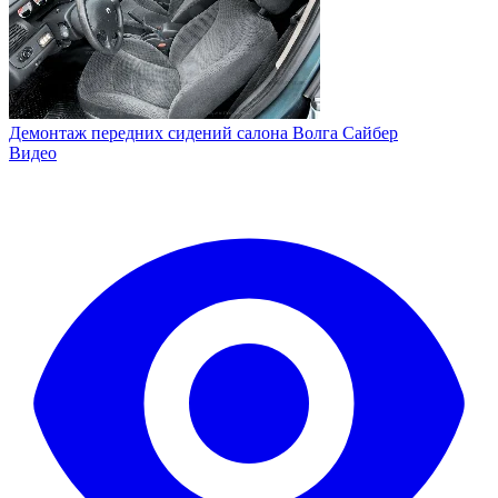
Демонтаж передних сидений салона Волга Сайбер
Видео