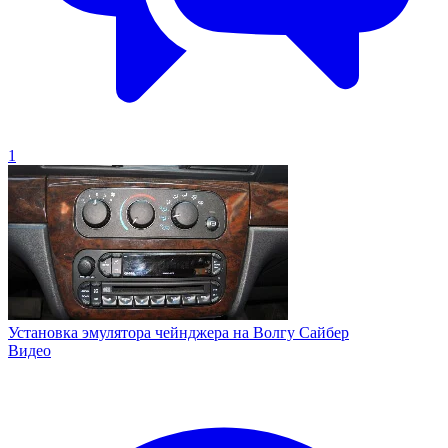
1
Установка эмулятора чейнджера на Волгу Сайбер
Видео