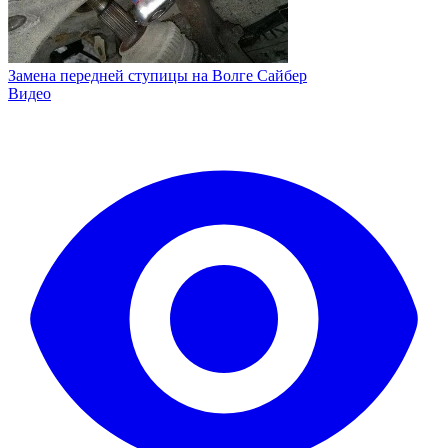
Замена передней ступицы на Волге Сайбер
Видео