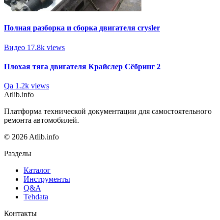
Полная разборка и сборка двигателя crysler
Видео
17.8k views
Плохая тяга двигателя Крайслер Сёбринг 2
Qa
1.2k views
Atlib.info
Платформа технической документации для самостоятельного
ремонта автомобилей.
© 2026 Atlib.info
Разделы
Каталог
Инструменты
Q&A
Tehdata
Контакты