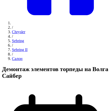
/
Chrysler
/
Sebring
/
Sebring II
/
Салон
Демонтаж элементов торпеды на Волга
Сайбер