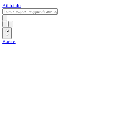
Atlib.info
ru
Войти