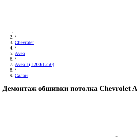
/
Chevrolet
/
Aveo
/
Aveo I (T200/T250)
/
Салон
Демонтаж обшивки потолка Chevrolet A