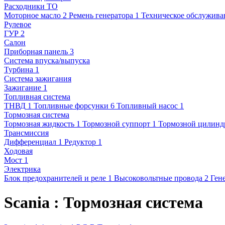
Расходники ТО
Моторное масло
2
Ремень генератора
1
Техническое обслужива
Рулевое
ГУР
2
Салон
Приборная панель
3
Система впуска/выпуска
Турбина
1
Система зажигания
Зажигание
1
Топливная система
ТНВД
1
Топливные форсунки
6
Топливный насос
1
Тормозная система
Тормозная жидкость
1
Тормозной суппорт
1
Тормозной цилинд
Трансмиссия
Дифференциал
1
Редуктор
1
Ходовая
Мост
1
Электрика
Блок предохранителей и реле
1
Высоковольтные провода
2
Ген
Scania : Тормозная система