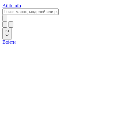
Atlib.info
ru
Войти