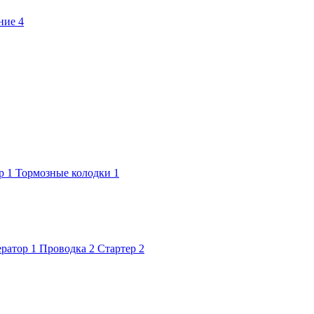
ние
4
р
1
Тормозные колодки
1
ератор
1
Проводка
2
Стартер
2