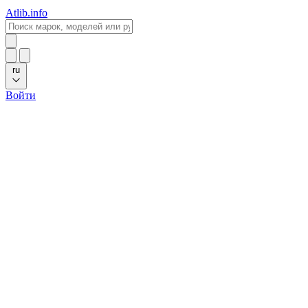
Atlib.info
ru
Войти