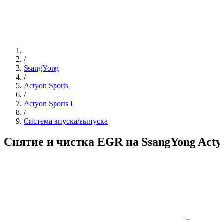
/
SsangYong
/
Actyon Sports
/
Actyon Sports I
/
Система впуска/выпуска
Снятие и чистка EGR на SsangYong Acty