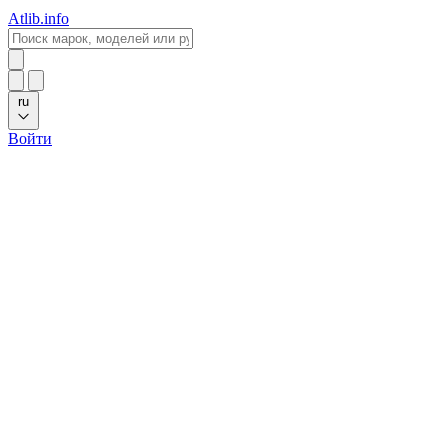
Atlib.info
ru
Войти