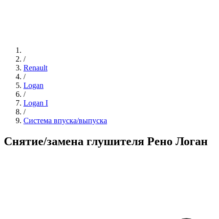
/
Renault
/
Logan
/
Logan I
/
Система впуска/выпуска
Снятие/замена глушителя Рено Логан