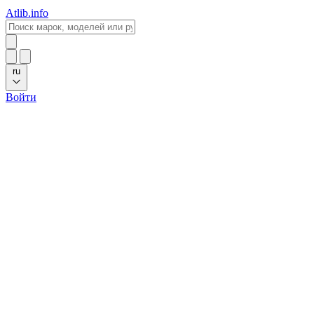
Atlib.info
ru
Войти