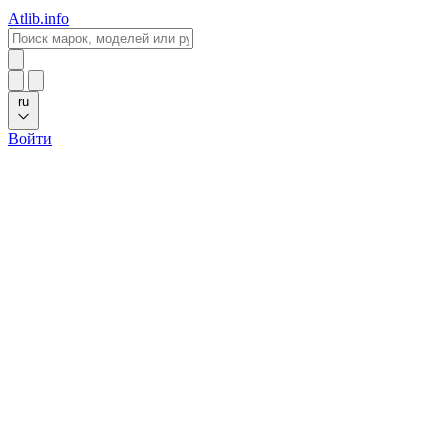
Atlib.info
ru
Войти