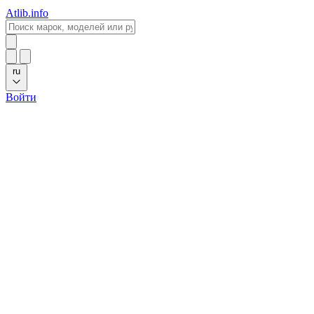
Atlib.info
ru
Войти