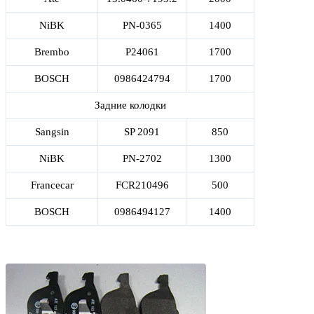
NiBK
PN-0365
1400
Brembo
P24061
1700
BOSCH
0986424794
1700
Задние колодки
Sangsin
SP 2091
850
NiBK
PN-2702
1300
Francecar
FCR210496
500
BOSCH
0986494127
1400