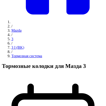
/
Mazda
/
3
/
3 I (BK)
/
Тормозная система
Тормозные колодки для Мазда 3