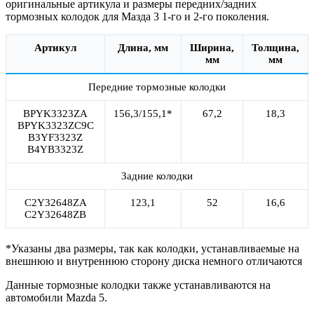
оригинальные артикула и размеры передних/задних
тормозных колодок для Мазда 3 1-го и 2-го поколения.
Артикул
Длина, мм
Ширина,
Толщина,
мм
мм
Передние тормозные колодки
BPYK3323ZA
156,3/155,1*
67,2
18,3
BPYK3323ZC9C
B3YF3323Z
B4YB3323Z
Задние колодки
C2Y32648ZA
123,1
52
16,6
C2Y32648ZB
*Указаны два размеры, так как колодки, устанавливаемые на
внешнюю и внутреннюю сторону диска немного отличаются
Данные тормозные колодки также устанавливаются на
автомобили Mazda 5.