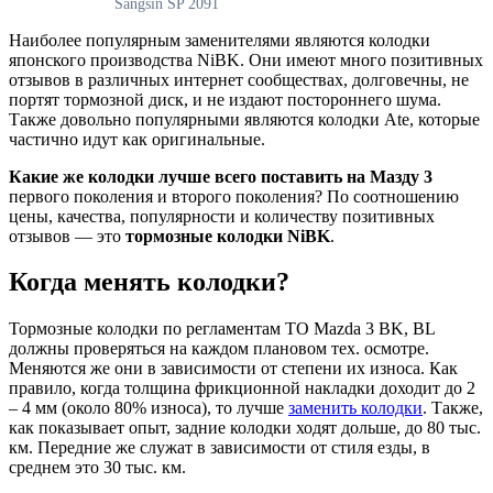
Sangsin SP 2091
Наиболее популярным заменителями являются колодки
японского производства NiBK. Они имеют много позитивных
отзывов в различных интернет сообществах, долговечны, не
портят тормозной диск, и не издают постороннего шума.
Также довольно популярными являются колодки Ate, которые
частично идут как оригинальные.
Какие же колодки лучше всего поставить на Мазду 3
первого поколения и второго поколения? По соотношению
цены, качества, популярности и количеству позитивных
отзывов — это
тормозные колодки NiBK
.
Когда менять колодки?
Тормозные колодки по регламентам ТО Mazda 3 BK, BL
должны проверяться на каждом плановом тех. осмотре.
Меняются же они в зависимости от степени их износа. Как
правило, когда толщина фрикционной накладки доходит до 2
– 4 мм (около 80% износа), то лучше
заменить колодки
. Также,
как показывает опыт, задние колодки ходят дольше, до 80 тыс.
км. Передние же служат в зависимости от стиля езды, в
среднем это 30 тыс. км.