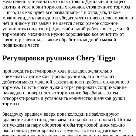
желательно запоминать что как стояло. Детальный процесс
снятия и установки тормозных колодок стояночного тормоза
Тигго, так как будет все разваливаться и отпадать, также
можно увидеть наглядно и убедится что ничего невозможного
нет и никому эта задача не дается легко (самое сложное
установить солдатики). Для стабильной работы всех деталей
тормозного механизма нужно хорошенько все очистить от
грязи и ржавчины, а также обработать медной смазкой
подвижные части.
Регулировка ручника Chery Tiggo
производить регулировку хода накладок желательно
совмещать с натяжкой тросика ручника, это позволит
добиться максимальной эффективности работы стояночного
тормоза. То есть сразу нужно отрегулировать соприкасание
накладки с поверхностью тормозного барабана, а затем
откорректировать и установить количество щелчков ручки
тормоза.
Звездочку вращаем вверх пока колодки не заблокируют
вращение диска (проделываем это на обеих сторонах). Потом
отпускаем на пару оборотов чтобы тормозной диск можно
было одной рукой вращать с трудом. Потом подтягиваем
тросик ручника под консолью возле ручки, поднятие рукоятки