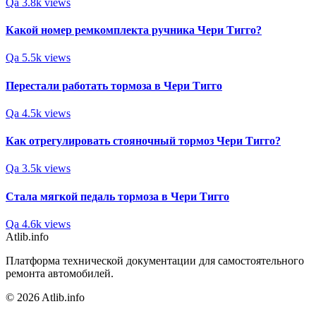
Qa
3.8k views
Какой номер ремкомплекта ручника Чери Тигго?
Qa
5.5k views
Перестали работать тормоза в Чери Тигго
Qa
4.5k views
Как отрегулировать стояночный тормоз Чери Тигго?
Qa
3.5k views
Стала мягкой педаль тормоза в Чери Тигго
Qa
4.6k views
Atlib.info
Платформа технической документации для самостоятельного
ремонта автомобилей.
© 2026 Atlib.info