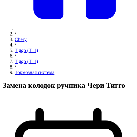
/
Chery
/
Tiggo (T11)
/
Tiggo (T11)
/
Тормозная система
Замена колодок ручника Чери Тигго