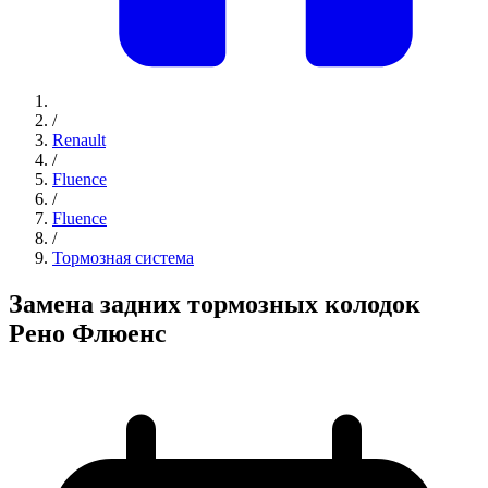
/
Renault
/
Fluence
/
Fluence
/
Тормозная система
Замена задних тормозных колодок
Рено Флюенс