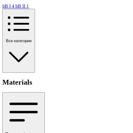
bB I
4
bB II
1
Все категории
Materials