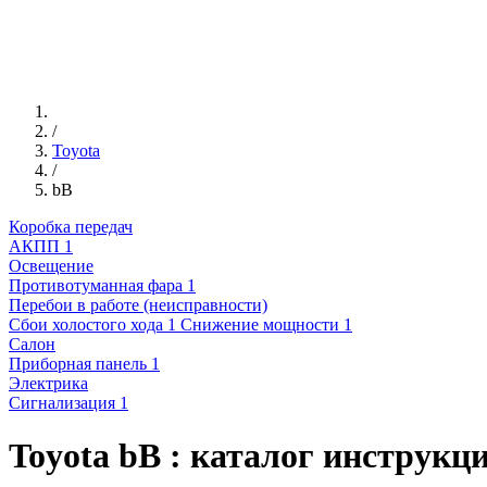
/
Toyota
/
bB
Коробка передач
АКПП
1
Освещение
Противотуманная фара
1
Перебои в работе (неисправности)
Сбои холостого хода
1
Снижение мощности
1
Салон
Приборная панель
1
Электрика
Сигнализация
1
Toyota bB : каталог инструкц