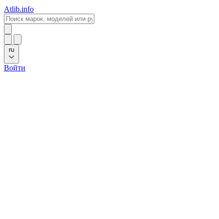
Atlib.info
ru
Войти