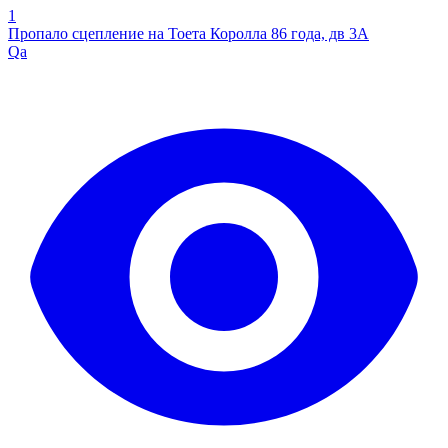
1
Пропало сцепление на Тоета Королла 86 года, дв 3A
Qa