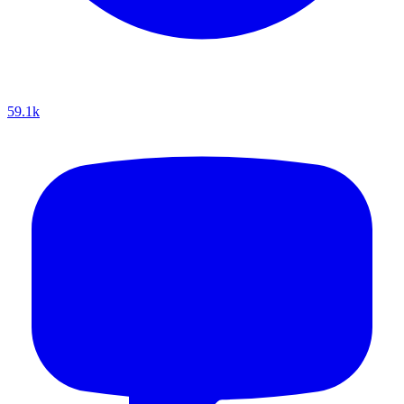
59.1k