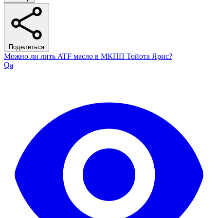
Поделиться
Можно ли лить ATF масло в МКПП Тойота Ярис?
Qa