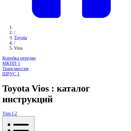
/
Toyota
/
Vios
Коробка передач
МКПП
1
Трансмиссия
ШРУС
1
Toyota Vios : каталог
инструкций
Vios I
2