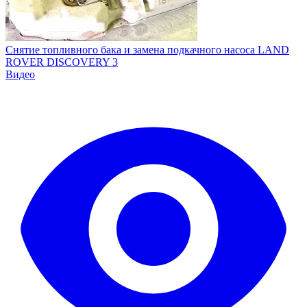
Снятие топливного бака и замена подкачного насоса LAND
ROVER DISCOVERY 3
Видео