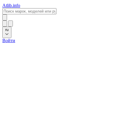
Atlib.info
ru
Войти