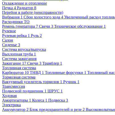
Охлаждение и отопление
Печка
4
Радиатор
8
Перебои в работе (неисправности)
Вибрация
1
Сбои холостого хода
4
Увеличенный расход топлива
Расходники ТО
Ремень генератора
7
Свечи
3
Техническое обслуживание
1
Рулевое
Рулевая рейка
1
Руль
2
Салон
Сиденье
3
Система впуска/выпуска
Выхлопная труба
1
Система зажигания
Зажигание
17
Свечи
3
Трамблер
1
Топливная система
Карбюратор
10
ТНВД
1
Топливные форсунки
1
Топливный нас
Тормозная система
Вакуумный усилитель тормозов
1
Ручник
1
Трансмиссия
Подвесной подшипник
1
ШРУС
1
Ходовая
Амортизаторы
1
Колеса
1
Подвеска
3
Электрика
Аккумулятор
2
Блок предохранителей и реле
2
Высоковольтные