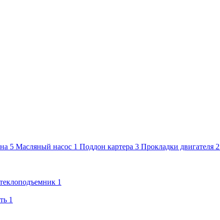
на
5
Масляный насос
1
Поддон картера
3
Прокладки двигателя
теклоподъемник
1
ть
1