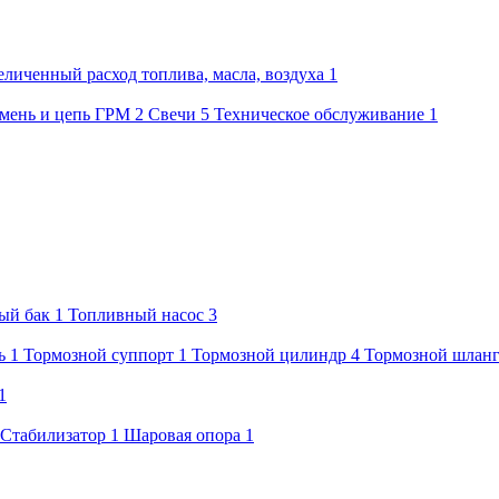
еличенный расход топлива, масла, воздуха
1
мень и цепь ГРМ
2
Свечи
5
Техническое обслуживание
1
ый бак
1
Топливный насос
3
ь
1
Тормозной суппорт
1
Тормозной цилиндр
4
Тормозной шлан
1
Стабилизатор
1
Шаровая опора
1