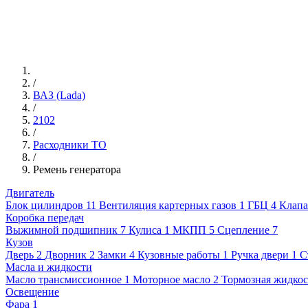
/
ВАЗ (Lada)
/
2102
/
Расходники ТО
/
Ремень генератора
Двигатель
Блок цилиндров
11
Вентиляция картерных газов
1
ГБЦ
4
Клапа
Коробка передач
Выжимной подшипник
7
Кулиса
1
МКПП
5
Сцепление
7
Кузов
Дверь
2
Дворник
2
Замки
4
Кузовные работы
1
Ручка двери
1
С
Масла и жидкости
Масло трансмиссионное
1
Моторное масло
2
Тормозная жидкос
Освещение
Фара
1