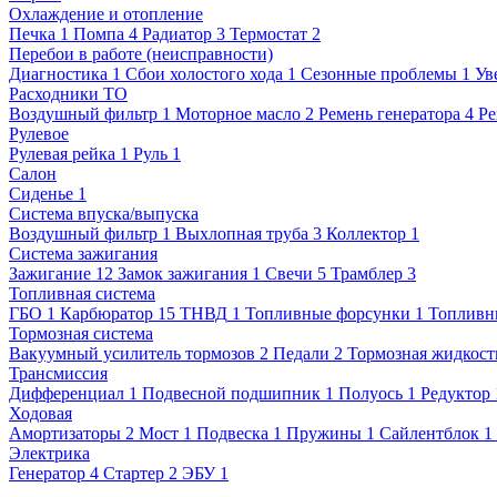
Охлаждение и отопление
Печка
1
Помпа
4
Радиатор
3
Термостат
2
Перебои в работе (неисправности)
Диагностика
1
Сбои холостого хода
1
Сезонные проблемы
1
Ув
Расходники ТО
Воздушный фильтр
1
Моторное масло
2
Ремень генератора
4
Ре
Рулевое
Рулевая рейка
1
Руль
1
Салон
Сиденье
1
Система впуска/выпуска
Воздушный фильтр
1
Выхлопная труба
3
Коллектор
1
Система зажигания
Зажигание
12
Замок зажигания
1
Свечи
5
Трамблер
3
Топливная система
ГБО
1
Карбюратор
15
ТНВД
1
Топливные форсунки
1
Топливн
Тормозная система
Вакуумный усилитель тормозов
2
Педали
2
Тормозная жидкост
Трансмиссия
Дифференциал
1
Подвесной подшипник
1
Полуось
1
Редуктор
Ходовая
Амортизаторы
2
Мост
1
Подвеска
1
Пружины
1
Сайлентблок
1
Электрика
Генератор
4
Стартер
2
ЭБУ
1