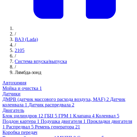
/
ВАЗ (Lada)
/
2105
/
Система впуска/выпуска
/
Лямбда-зонд
Автохимия
Мойка и очистка
1
Датчики
ДМРВ (датчик массового расхода воздуха, MAF)
2
Датчик
коленвала
1
Датчик распредвала
2
Двигатель
Блок цилиндров
12
ГБЦ
5
ГРМ
1
Клапана
4
Коленвал
5
Поддон картера
1
Подушка двигателя
1
Прокладки двигателя
1
Распредвал
5
Ремень генератора
21
Коробка передач