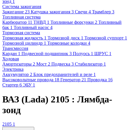
зонд
1
Система зажигания
Зажигание
23
Катушка зажигания
3
Свечи
4
Трамблер
3
Топливная система
Карбюратор
11
ТНВД
1
Топливные форсунки
2
Топливный
бак
1
Топливный насос
4
Тормозная система
Тормозная жидкость
1
Тормозной диск
1
Тормозной суппорт
1
Тормозной цилиндр
1
Тормозные колодки
4
Трансмиссия
Кардан
1
Подвесной подшипник
3
Полуось
1
ШРУС
1
Ходовая
Амортизаторы
2
Мост
2
Подвеска
3
Стабилизатор
1
Электрика
Аккумулятор
2
Блок предохранителей и реле
1
Высоковольтные провода
18
Генератор
21
Проводка
16
Стартер
6
ЭБУ
1
ВАЗ (Lada) 2105 : Лямбда-
зонд
2105
1