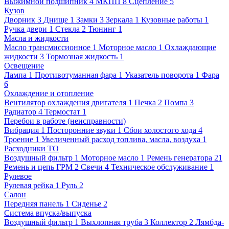
Выжимной подшипник
4
МКПП
8
Сцепление
5
Кузов
Дворник
3
Днище
1
Замки
3
Зеркала
1
Кузовные работы
1
Ручка двери
1
Стекла
2
Тюнинг
1
Масла и жидкости
Масло трансмиссионное
1
Моторное масло
1
Охлаждающие
жидкости
3
Тормозная жидкость
1
Освещение
Лампа
1
Противотуманная фара
1
Указатель поворота
1
Фара
6
Охлаждение и отопление
Вентилятор охлаждения двигателя
1
Печка
2
Помпа
3
Радиатор
4
Термостат
1
Перебои в работе (неисправности)
Вибрация
1
Посторонние звуки
1
Сбои холостого хода
4
Троение
1
Увеличенный расход топлива, масла, воздуха
1
Расходники ТО
Воздушный фильтр
1
Моторное масло
1
Ремень генератора
21
Ремень и цепь ГРМ
2
Свечи
4
Техническое обслуживание
1
Рулевое
Рулевая рейка
1
Руль
2
Салон
Передняя панель
1
Сиденье
2
Система впуска/выпуска
Воздушный фильтр
1
Выхлопная труба
3
Коллектор
2
Лямбда-