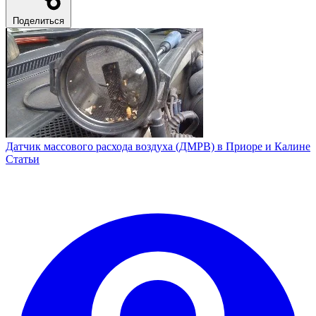
Поделиться
Датчик массового расхода воздуха (ДМРВ) в Приоре и Калине
Статьи