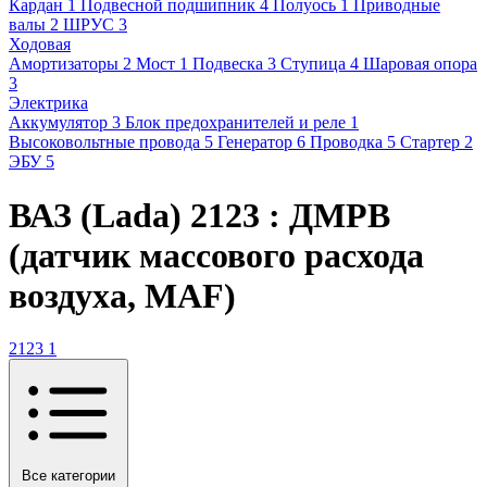
Кардан
1
Подвесной подшипник
4
Полуось
1
Приводные
валы
2
ШРУС
3
Ходовая
Амортизаторы
2
Мост
1
Подвеска
3
Ступица
4
Шаровая опора
3
Электрика
Аккумулятор
3
Блок предохранителей и реле
1
Высоковольтные провода
5
Генератор
6
Проводка
5
Стартер
2
ЭБУ
5
ВАЗ (Lada) 2123 : ДМРВ
(датчик массового расхода
воздуха, MAF)
2123
1
Все категории