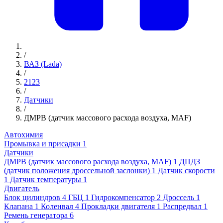
/
ВАЗ (Lada)
/
2123
/
Датчики
/
ДМРВ (датчик массового расхода воздуха, MAF)
Автохимия
Промывка и присадки
1
Датчики
ДМРВ (датчик массового расхода воздуха, MAF)
1
ДПДЗ
(датчик положения дроссельной заслонки)
1
Датчик скорости
1
Датчик температуры
1
Двигатель
Блок цилиндров
4
ГБЦ
1
Гидрокомпенсатор
2
Дроссель
1
Клапана
1
Коленвал
4
Прокладки двигателя
1
Распредвал
1
Ремень генератора
6