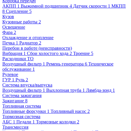
Коробка передач
АКПП
1
Выжимной подшипник
4
Датчик скорости
1
МКПП
8
Сцепление
5
Кузов
Кузовные работы
2
Освещение
Фара
2
Охлаждение и отопление
Печка
1
Радиатор
2
Перебои в работе (неисправности)
Вибрация
1
Сбои холостого хода
2
Троение
5
Расходники ТО
Воздушный фильтр
1
Ремень генератора
6
Техническое
обслуживание
1
Рулевое
ГУР
1
Руль
2
Система впуска/выпуска
Воздушный фильтр
1
Выхлопная труба
1
Лямбда-зонд
1
Система зажигания
Зажигание
8
Топливная система
Топливные форсунки
1
Топливный насос
2
Тормозная система
АБС
1
Педали
1
Тормозные колодки
2
Трансмиссия