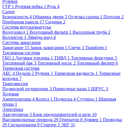
Рулевое
ГУР
1
Рулевая рейка
2
Руль
4
Салон
Безопасность
4
Обшивка двери
5
Отделка салона
1
Потолок
2
Приборная панель
17
Сиденье
2
Система впуска/выпуска
Воздуховод
1
Воздушный фильтр
1
Выхлопная труба
2
Коллектор
1
Лямбда-зонд
4
Система зажигания
Зажигание
15
Замок зажигания
1
Свечи
3
Трамблер
1
Топливная система
ГБО
2
Датчики топлива
1
ТНВД
1
Топливные форсунки
3
Топливный бак
3
Топливный насос
2
Топливный фильтр
6
Тормозная система
АБС
4
Педали
2
Ручник
1
Тормозная жидкость
1
Тормозные
колодки
7
Трансмиссия
Подвесной подшипник
3
Приводные валы
1
ШРУС
3
Ходовая
Амортизаторы
4
Колеса
1
Подвеска
4
Ступица
1
Шаровая
опора
1
Электрика
Аккумулятор
3
Блок предохранителей и реле
10
Высоковольтные провода
29
Генератор
8
Зуммер
1
Проводка
29
Сигнализация
9
Стартер
3
ЭБУ
31