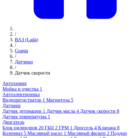
/
ВАЗ (Lada)
/
Granta
/
Датчики
/
Датчик скорости
Автохимия
Мойка и очистка
1
Автоэлектроника
Видеорегистратор
1
Магнитола
5
Датчики
Датчик детонации
1
Датчик масла
4
Датчик скорости
8
Датчик температуры
1
Двигатель
Блок цилиндров
20
ГБЦ
2
ГРМ
1
Дроссель
4
Клапана
8
Коленвал
5
Масляный насос
1
Масляный фильтр
2
Поддон