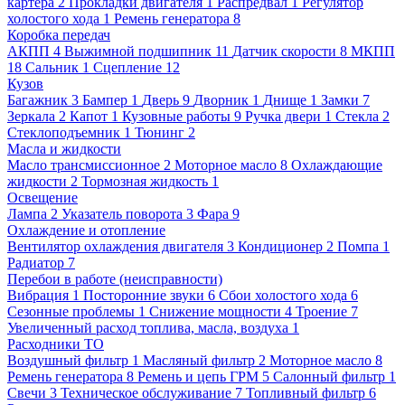
картера
2
Прокладки двигателя
1
Распредвал
1
Регулятор
холостого хода
1
Ремень генератора
8
Коробка передач
АКПП
4
Выжимной подшипник
11
Датчик скорости
8
МКПП
18
Сальник
1
Сцепление
12
Кузов
Багажник
3
Бампер
1
Дверь
9
Дворник
1
Днище
1
Замки
7
Зеркала
2
Капот
1
Кузовные работы
9
Ручка двери
1
Стекла
2
Стеклоподъемник
1
Тюнинг
2
Масла и жидкости
Масло трансмиссионное
2
Моторное масло
8
Охлаждающие
жидкости
2
Тормозная жидкость
1
Освещение
Лампа
2
Указатель поворота
3
Фара
9
Охлаждение и отопление
Вентилятор охлаждения двигателя
3
Кондиционер
2
Помпа
1
Радиатор
7
Перебои в работе (неисправности)
Вибрация
1
Посторонние звуки
6
Сбои холостого хода
6
Сезонные проблемы
1
Снижение мощности
4
Троение
7
Увеличенный расход топлива, масла, воздуха
1
Расходники ТО
Воздушный фильтр
1
Масляный фильтр
2
Моторное масло
8
Ремень генератора
8
Ремень и цепь ГРМ
5
Салонный фильтр
1
Свечи
3
Техническое обслуживание
7
Топливный фильтр
6