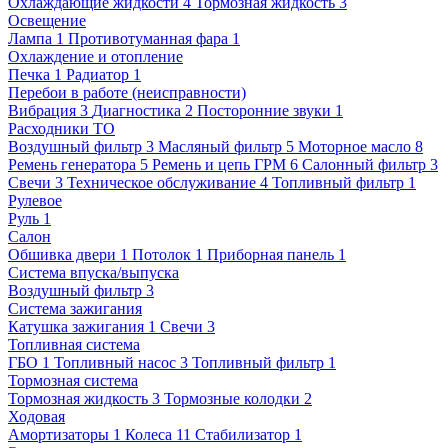
Охлаждающие жидкости
4
Тормозная жидкость
3
Освещение
Лампа
1
Противотуманная фара
1
Охлаждение и отопление
Печка
1
Радиатор
1
Перебои в работе (неисправности)
Вибрация
3
Диагностика
2
Посторонние звуки
1
Расходники ТО
Воздушный фильтр
3
Масляный фильтр
5
Моторное масло
8
Ремень генератора
5
Ремень и цепь ГРМ
6
Салонный фильтр
3
Свечи
3
Техническое обслуживание
4
Топливный фильтр
1
Рулевое
Руль
1
Салон
Обшивка двери
1
Потолок
1
Приборная панель
1
Система впуска/выпуска
Воздушный фильтр
3
Система зажигания
Катушка зажигания
1
Свечи
3
Топливная система
ГБО
1
Топливный насос
3
Топливный фильтр
1
Тормозная система
Тормозная жидкость
3
Тормозные колодки
2
Ходовая
Амортизаторы
1
Колеса
11
Стабилизатор
1