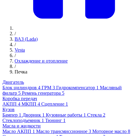
/
ВАЗ (Lada)
/
Vesta
/
Охлаждение и отопление
/
Печка
Двигатель
Блок цилиндров
4
ГРМ
3
Гидрокомпенсатор
1
Масляный
фильтр
5
Ремень генератора
5
Коробка передач
АКПП
4
МКПП
4
Сцепление
1
Кузов
Бампер
1
Дворник
1
Кузовные работы
1
Стекла
2
Стеклоподъемник
1
Тюнинг
1
Масла и жидкости
Масло АКПП
1
Масло трансмиссионное
3
Моторное масло
8