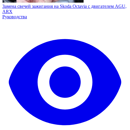
Замена свечей зажигания на Skoda Octavia с двигателем AGU,
ARX
Руководства