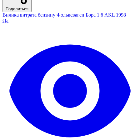
Поделиться
Вилика витрата бензину Фольксваген Бора 1.6 AKL 1998
Qa