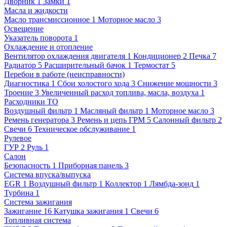
Дворник
1
Замки
1
Масла и жидкости
Масло трансмиссионное
1
Моторное масло
3
Освещение
Указатель поворота
1
Охлаждение и отопление
Вентилятор охлаждения двигателя
1
Кондиционер
2
Печка
7
Радиатор
5
Расширительный бачок
1
Термостат
5
Перебои в работе (неисправности)
Диагностика
1
Сбои холостого хода
3
Снижение мощности
3
Троение
3
Увеличенный расход топлива, масла, воздуха
1
Расходники ТО
Воздушный фильтр
1
Масляный фильтр
1
Моторное масло
3
Ремень генератора
3
Ремень и цепь ГРМ
5
Салонный фильтр
2
Свечи
6
Техническое обслуживание
1
Рулевое
ГУР
2
Руль
1
Салон
Безопасность
1
Приборная панель
3
Система впуска/выпуска
EGR
1
Воздушный фильтр
1
Коллектор
1
Лямбда-зонд
1
Турбина
1
Система зажигания
Зажигание
16
Катушка зажигания
1
Свечи
6
Топливная система