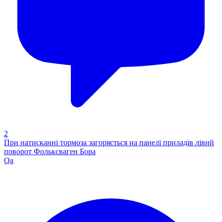
2
При натисканні тормоза загоряється на панелі приладів лівий
поворот Фольксваген Бора
Qa