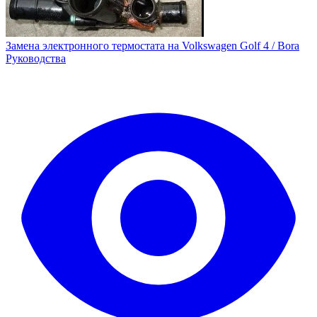
Замена электронного термостата на Volkswagen Golf 4 / Bora
Руководства