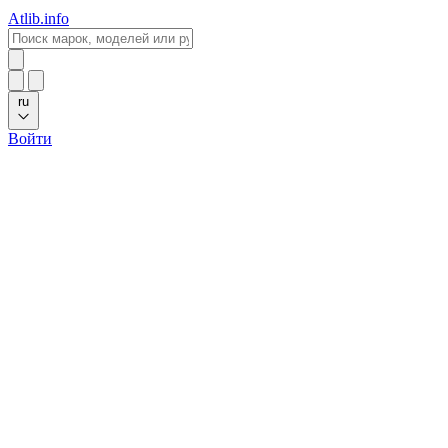
Atlib.info
ru
Войти