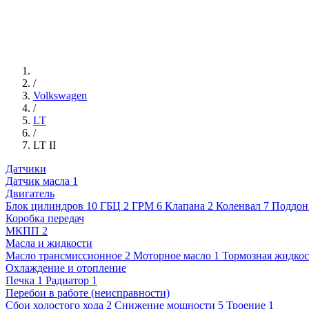
/
Volkswagen
/
LT
/
LT II
Датчики
Датчик масла
1
Двигатель
Блок цилиндров
10
ГБЦ
2
ГРМ
6
Клапана
2
Коленвал
7
Поддон
Коробка передач
МКПП
2
Масла и жидкости
Масло трансмиссионное
2
Моторное масло
1
Тормозная жидкос
Охлаждение и отопление
Печка
1
Радиатор
1
Перебои в работе (неисправности)
Сбои холостого хода
2
Снижение мощности
5
Троение
1