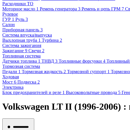
Расходники ТО
Моторное масло
1
Ремень генератора
3
Ремень и цепь ГРМ
7
С
Рулевое
ГУР
1
Руль
3
Салон
Приборная панель
3
Система впуска/выпуска
Выхлопная труба
1
Турбина
2
Система зажигания
Зажигание
9
Свечи
2
Топливная система
Датчики топлива
1
ТНВД
3
Топливные форсунки
4
Топливный
Тормозная система
Педали
1
Тормозная жидкость
2
Тормозной суппорт
1
Тормозно
Ходовая
Мост
6
Подвеска
2
Электрика
Блок предохранителей и реле
1
Высоковольтные провода
5
Ген
Volkswagen LT II (1996-2006) 