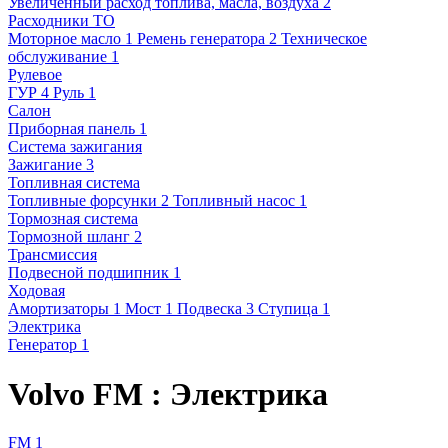
Увеличенный расход топлива, масла, воздуха
2
Расходники ТО
Моторное масло
1
Ремень генератора
2
Техническое
обслуживание
1
Рулевое
ГУР
4
Руль
1
Салон
Приборная панель
1
Система зажигания
Зажигание
3
Топливная система
Топливные форсунки
2
Топливный насос
1
Тормозная система
Тормозной шланг
2
Трансмиссия
Подвесной подшипник
1
Ходовая
Амортизаторы
1
Мост
1
Подвеска
3
Ступица
1
Электрика
Генератор
1
Volvo FM : Электрика
FM
1