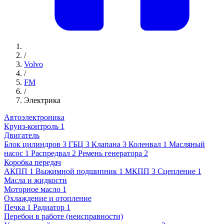
/
Volvo
/
FM
/
Электрика
Автоэлектроника
Круиз-контроль
1
Двигатель
Блок цилиндров
3
ГБЦ
3
Клапана
3
Коленвал
1
Масляный
насос
1
Распредвал
2
Ремень генератора
2
Коробка передач
АКПП
1
Выжимной подшипник
1
МКПП
3
Сцепление
1
Масла и жидкости
Моторное масло
1
Охлаждение и отопление
Печка
1
Радиатор
1
Перебои в работе (неисправности)