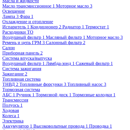
Масла и жидкости
Масло трансмиссионное
1
Моторное масло
3
Освещение
Лампа
3
Фара
1
Охлаждение и отопление
Испаритель
1
Кондиционер
2
Радиатор
1
Термостат
1
Расходники ТО
Воздушный фильтр
1
Масляный фильтр
1
Моторное масло
3
Ремень и цепь ГРМ
3
Салонный фильтр
2
Салон
Приборная панель
2
Система впуска/выпуска
Воздушный фильтр
1
Лямбда-зонд
1
Сажевый фильтр
1
Система зажигания
Зажигание
2
Топливная система
ТНВД
2
Топливные форсунки
3
Топливный насос
3
Тормозная система
АБС
1
Ручник
1
Тормозной диск
1
Тормозные колодки
1
Трансмиссия
Полуось
1
Ходовая
Колеса
1
Электрика
Аккумулятор
1
Высоковольтные провода
1
Проводка
1