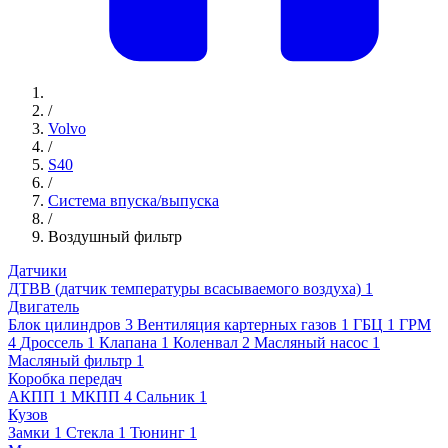
/
Volvo
/
S40
/
Система впуска/выпуска
/
Воздушный фильтр
Датчики
ДТВВ (датчик температуры всасываемого воздуха)
1
Двигатель
Блок цилиндров
3
Вентиляция картерных газов
1
ГБЦ
1
ГРМ
4
Дроссель
1
Клапана
1
Коленвал
2
Масляный насос
1
Масляный фильтр
1
Коробка передач
АКПП
1
МКПП
4
Сальник
1
Кузов
Замки
1
Стекла
1
Тюнинг
1