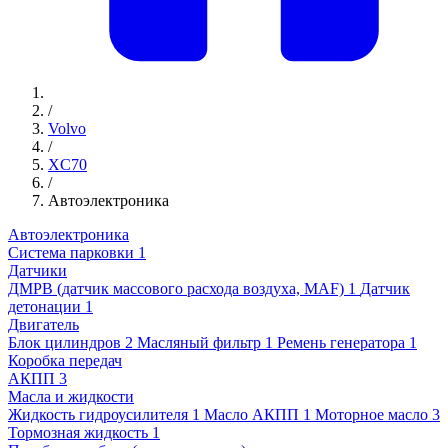
/
Volvo
/
XC70
/
Автоэлектроника
Автоэлектроника
Система парковки
1
Датчики
ДМРВ (датчик массового расхода воздуха, MAF)
1
Датчик
детонации
1
Двигатель
Блок цилиндров
2
Масляный фильтр
1
Ремень генератора
1
Коробка передач
АКПП
3
Масла и жидкости
Жидкость гидроусилителя
1
Масло АКПП
1
Моторное масло
3
Тормозная жидкость
1