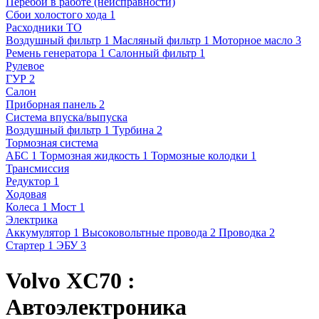
Перебои в работе (неисправности)
Сбои холостого хода
1
Расходники ТО
Воздушный фильтр
1
Масляный фильтр
1
Моторное масло
3
Ремень генератора
1
Салонный фильтр
1
Рулевое
ГУР
2
Салон
Приборная панель
2
Система впуска/выпуска
Воздушный фильтр
1
Турбина
2
Тормозная система
АБС
1
Тормозная жидкость
1
Тормозные колодки
1
Трансмиссия
Редуктор
1
Ходовая
Колеса
1
Мост
1
Электрика
Аккумулятор
1
Высоковольтные провода
2
Проводка
2
Стартер
1
ЭБУ
3
Volvo XC70 :
Автоэлектроника