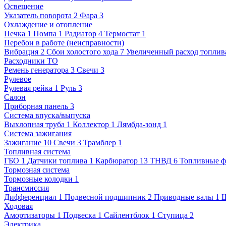
Освещение
Указатель поворота
2
Фара
3
Охлаждение и отопление
Печка
1
Помпа
1
Радиатор
4
Термостат
1
Перебои в работе (неисправности)
Вибрация
2
Сбои холостого хода
7
Увеличенный расход топлива
Расходники ТО
Ремень генератора
3
Свечи
3
Рулевое
Рулевая рейка
1
Руль
3
Салон
Приборная панель
3
Система впуска/выпуска
Выхлопная труба
1
Коллектор
1
Лямбда-зонд
1
Система зажигания
Зажигание
10
Свечи
3
Трамблер
1
Топливная система
ГБО
1
Датчики топлива
1
Карбюратор
13
ТНВД
6
Топливные ф
Тормозная система
Тормозные колодки
1
Трансмиссия
Дифференциал
1
Подвесной подшипник
2
Приводные валы
1
Ходовая
Амортизаторы
1
Подвеска
1
Сайлентблок
1
Ступица
2
Электрика