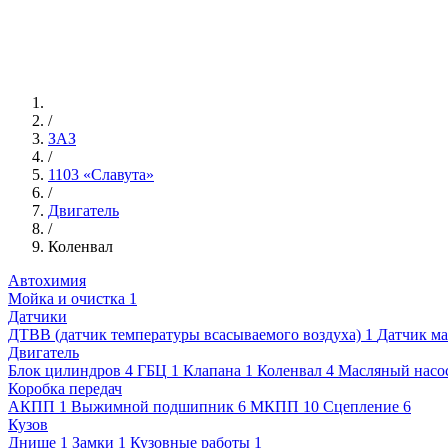
/
ЗАЗ
/
1103 «Славута»
/
Двигатель
/
Коленвал
Автохимия
Мойка и очистка
1
Датчики
ДТВВ (датчик температуры всасываемого воздуха)
1
Датчик ма
Двигатель
Блок цилиндров
4
ГБЦ
1
Клапана
1
Коленвал
4
Масляный насо
Коробка передач
АКПП
1
Выжимной подшипник
6
МКПП
10
Сцепление
6
Кузов
Днище
1
Замки
1
Кузовные работы
1