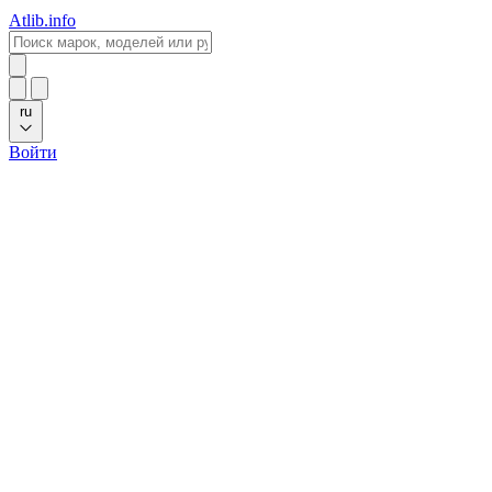
Atlib.info
ru
Войти