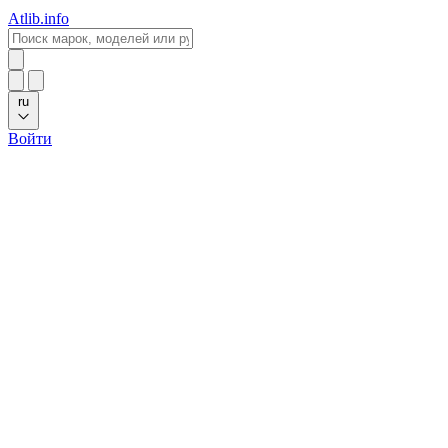
Atlib.info
ru
Войти