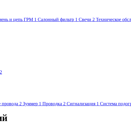
мень и цепь ГРМ
1
Салонный фильтр
1
Свечи
2
Техническое обс
2
 провода
2
Зуммер
1
Проводка
2
Сигнализация
1
Система подог
ий