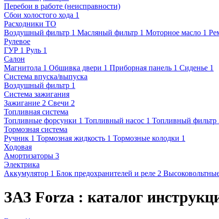
Перебои в работе (неисправности)
Сбои холостого хода
1
Расходники ТО
Воздушный фильтр
1
Масляный фильтр
1
Моторное масло
1
Ре
Рулевое
ГУР
1
Руль
1
Салон
Магнитола
1
Обшивка двери
1
Приборная панель
1
Сиденье
1
Система впуска/выпуска
Воздушный фильтр
1
Система зажигания
Зажигание
2
Свечи
2
Топливная система
Топливные форсунки
1
Топливный насос
1
Топливный фильтр
Тормозная система
Ручник
1
Тормозная жидкость
1
Тормозные колодки
1
Ходовая
Амортизаторы
3
Электрика
Аккумулятор
1
Блок предохранителей и реле
2
Высоковольтные
ЗАЗ Forza : каталог инструкц