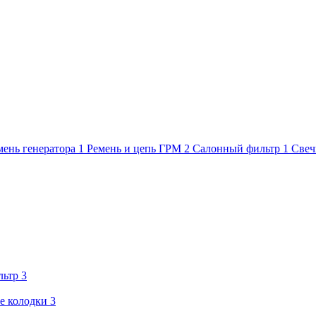
мень генератора
1
Ремень и цепь ГРМ
2
Салонный фильтр
1
Свеч
льтр
3
е колодки
3