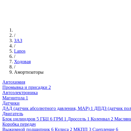
/
ЗАЗ
/
Lanos
/
Ходовая
/
Амортизаторы
Автохимия
Промывка и присадки
2
Автоэлектроника
Магнитола
1
Датчики
ДАД (датчик абсолютного давления, MAP)
1
ДПДЗ (датчик пол
Двигатель
Блок цилиндров
5
ГБЦ
6
ГРМ
1
Дроссель
1
Коленвал
2
Масляны
Коробка передач
Выжимной подшипник
6
Кулиса
2
МКПП
3
Сцепление
6