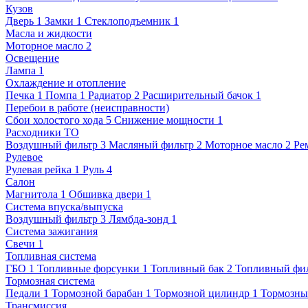
Кузов
Дверь
1
Замки
1
Стеклоподъемник
1
Масла и жидкости
Моторное масло
2
Освещение
Лампа
1
Охлаждение и отопление
Печка
1
Помпа
1
Радиатор
2
Расширительный бачок
1
Перебои в работе (неисправности)
Сбои холостого хода
5
Снижение мощности
1
Расходники ТО
Воздушный фильтр
3
Масляный фильтр
2
Моторное масло
2
Ре
Рулевое
Рулевая рейка
1
Руль
4
Салон
Магнитола
1
Обшивка двери
1
Система впуска/выпуска
Воздушный фильтр
3
Лямбда-зонд
1
Система зажигания
Свечи
1
Топливная система
ГБО
1
Топливные форсунки
1
Топливный бак
2
Топливный фи
Тормозная система
Педали
1
Тормозной барабан
1
Тормозной цилиндр
1
Тормозны
Трансмиссия