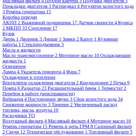
Масляный фильтр
4
Поддон картера
3
Подушка двигателя
3
Прокладки двигателя
3
Распредвал
4
Регулятор холостого хода
3
Ремень генератора
15
Коробка передач
АКПП
2
Выжимной подшипник
17
Датчик скорости
4
Кулиса
2
МКПП
33
Сцепление
17
Кузов
Дверь
1
Дворник
3
Днище
1
Замки
2
Капот
1
Кузовные
работы
1
Стеклоподъемник
3
Масла и жидкости
Масло трансмиссионное
2
Моторное масло
10
Охлаждающие
жидкости
1
Освещение
Лампа
4
Указатель поворота
4
Фара
7
Охлаждение и отопление
Вентилятор охлаждения двигателя
2
Кондиционер
2
Печка
9
Помпа
6
Радиатор
23
Расширительный бачок
1
Термостат
2
Перебои в работе (неисправности)
Вибрация
4
Посторонние звуки
3
Сбои холостого хода
34
Снижение мощности
3
Троение
2
Увеличенный расход
топлива, масла, воздуха
10
Расходники ТО
Воздушный фильтр
4
Масляный фильтр
4
Моторное масло
10
Ремень генератора
15
Ремень и цепь ГРМ
8
Салонный фильтр
2
Свечи
12
Техническое обслуживание
1
Топливный фильтр
5