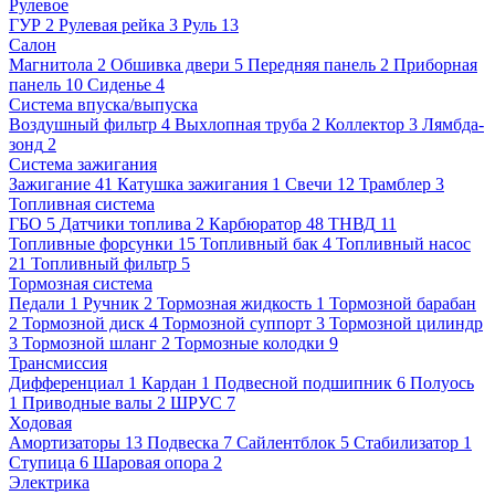
Рулевое
ГУР
2
Рулевая рейка
3
Руль
13
Салон
Магнитола
2
Обшивка двери
5
Передняя панель
2
Приборная
панель
10
Сиденье
4
Система впуска/выпуска
Воздушный фильтр
4
Выхлопная труба
2
Коллектор
3
Лямбда-
зонд
2
Система зажигания
Зажигание
41
Катушка зажигания
1
Свечи
12
Трамблер
3
Топливная система
ГБО
5
Датчики топлива
2
Карбюратор
48
ТНВД
11
Топливные форсунки
15
Топливный бак
4
Топливный насос
21
Топливный фильтр
5
Тормозная система
Педали
1
Ручник
2
Тормозная жидкость
1
Тормозной барабан
2
Тормозной диск
4
Тормозной суппорт
3
Тормозной цилиндр
3
Тормозной шланг
2
Тормозные колодки
9
Трансмиссия
Дифференциал
1
Кардан
1
Подвесной подшипник
6
Полуось
1
Приводные валы
2
ШРУС
7
Ходовая
Амортизаторы
13
Подвеска
7
Сайлентблок
5
Стабилизатор
1
Ступица
6
Шаровая опора
2
Электрика