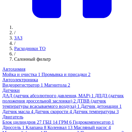
/
ЗАЗ
/
Расходники ТО
/
Салонный фильтр
Автохимия
Мойка и очистка
1
Промывка и присадки
2
Автоэлектроника
Видеорегистратор
1
Магнитола
2
Датчики
ДАД (датчик абсолютного давления, MAP)
1
ДПДЗ (датчик
положения дроссельной заслонки)
2
ДТВВ (датчик
температуры всасываемого воздуха)
1
Датчик детонации
1
Датчик масла
4
Датчик скорости
4
Датчик температуры
3
Двигатель
Блок цилиндров
27
ГБЦ
14
ГРМ
6
Гидрокомпенсатор
1
Дроссель
1
Клапана
8
Коленвал
13
Масляный насос
4