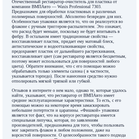
Отечественный реставратор-очиститель для пластика от
компании ВМПАвто — Waxis Professional 7303.
Предназначен для обработки пластиковых и различных
полимерных поверхностей. Абсолютно безвреден для них.
Особенностью упаковки является то, что он реализуется во
флаконе с ручным триггером-распылителем. Это означает,
что расход будет меньше, поскольку не будет впитывать в
фибру. В остальном имеет традиционные свойства —
восстанавливает пластик, придает ему матовый блеск,
антистатические и водоотталкивающие свойства,
предохраняет пластик от дальнейшего растрескивания,
восстанавливает цвет (сам реставратор является бесцветным,
поэтому может использоваться для поверхностей любого
цвета). Обратите внимание, что с его помощью можно
обрабатывать только элементы салона ( в частности,
указывается торпедо). После нанесения средство нужно
отполировать мягкой тряпкой или губкой.
Отзывов в интернете о нем мало, однако те, которые удалось
найти, указывают, что реставратор от ВМПАвто имеет
средние эксплуатационные характеристики. То есть, с его
помощью можно на некоторое время замаскировать
небольшие потертости и царапины. «Фишкой» упаковки
является тот факт, что на корпусе реставратора имеется
специальная липучка, которая, по заявлениям
производителей, предназначена для того, чтобы пользовать
мог закрепить флакон в любом положении, даже на
ворсистой поверхности. О целесообразности такого подхода