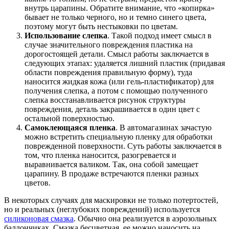
внутрь царапины. Обратите внимание, что «копирка»
бывает не только черного, но и темно синего цвета,
поэтому могут быть нестыковки по цветам.
Использование слепка
. Такой подход имеет смысл в
случае значительного повреждения пластика на
дорогостоящей детали. Смысл работы заключается в
следующих этапах: удаляется лишний пластик (придавая
области повреждения правильную форму), туда
наносится жидкая кожа (или гель-пластификатор) для
получения слепка, а потом с помощью полученного
слепка восстанавливается рисунок структуры
повреждения, деталь закрашивается в один цвет с
остальной поверхностью.
Самоклеющаяся пленка
. В автомагазинах зачастую
можно встретить специальную пленку для обработки
поврежденной поверхности. Суть работы заключается в
том, что пленка наносится, разогревается и
выравнивается валиком. Так, она собой замещает
царапину. В продаже встречаются пленки разных
цветов.
В некоторых случаях для маскировки не только потертостей,
но и реальных (неглубоких повреждений) используется
силиконовая смазка
. Обычно она реализуется в аэрозольных
баллончиках. Смазка бесцветная, ее можно наносить на