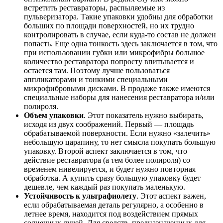
встретить реставраторы, распыляемые из
пульверизатора. Такие упаковки удобны для обработки
больших по площади поверхностей, но их трудно
контролировать в случае, если куда-то состав не должен
попасть. Еще одна тонкость здесь заключается в том, что
при использовании губки или микрофибры большое
количество реставратора попросту впитывается и
остается там. Поэтому лучше пользоваться
аппликаторами и тонкими специальными
микрофибровыми дисками. В продаже также имеются
специальные наборы для нанесения реставратора и/или
полироля.
Объем упаковки
. Этот показатель нужно выбирать,
исходя из двух соображений. Первый — площадь
обрабатываемой поверхности. Если нужно «залечить»
небольшую царапину, то нет смысла покупать большую
упаковку. Второй аспект заключается в том, что
действие реставратора (а тем более полироля) со
временем нивелируется, и будет нужно повторная
обработка. А купить сразу большую упаковку будет
дешевле, чем каждый раз покупать маленькую.
Устойчивость к ультрафиолету
. Этот аспект важен,
если обрабатываемая деталь регулярно, а особенно в
летнее время, находится под воздействием прямых
солнечных лучей. Для средств, предназначенных для