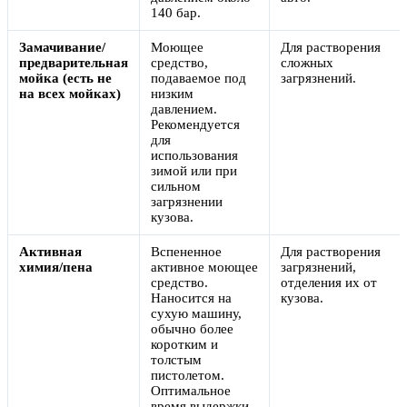
140 бар.
Замачивание/
Моющее
Для растворения
предварительная
средство,
сложных
мойка (есть не
подаваемое под
загрязнений.
на всех мойках)
низким
давлением.
Рекомендуется
для
использования
зимой или при
сильном
загрязнении
кузова.
Активная
Вспененное
Для растворения
химия/пена
активное моющее
загрязнений,
средство.
отделения их от
Наносится на
кузова.
сухую машину,
обычно более
коротким и
толстым
пистолетом.
Оптимальное
время выдержки