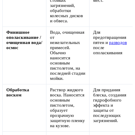
стойких
мест.
загрязнений,
обработки
колесных дисков
и обвеса.
Финишное
Вода, очищенная
Для
ополаскивание /
от
предотвращения
очищенная вода/
нежелательных
пятен и
разводов
осмос
примесей.
после
Обычно
ополаскивания
наносится
основным
пистолетом, на
последней стадии
мойки.
Обработка
Раствор жидкого
Для придания
воском
воска. Наносится
блеска, создания
основным
гидрофобного
пистолетом,
эффекта и
образует
защиты от
прозрачную
последующих
защитную пленку
загрязнений.
на кузове.