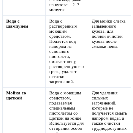
на кузове – 2–3
минуты.
Вода с
Вода с
Для мойки слегка
шампунем
растворенным
запыленного
моющим
кузова, для
средством.
полной очистки
Подается под
кузова после
напором из
смывки пены.
основного
пистолета,
смывает пену,
растворенную ею
грязь, удаляет
остатки
загрязнений.
Мойка со
Вода с моющим
Для удаления
щеткой
средством,
сильных
подаваемая
загрязнений,
специальным
которые не
пистолетом со
получается смыть
щеткой на конце.
напором воды, а
Используется для
также очистки
оттирания особо
труднодоступных