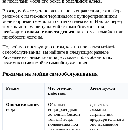
за пределами моечного бокса
в отдельном блоке
.
В каждом боксе установлена панель управления для выбора
режимов с платежным терминалом с купюроприемником,
монетоприемником и/или считывателем карт. Иногда перед
тем как мыть машину на мойке самообслуживания,
необходимо
вначале внести деньги
на карту автомойки или
приобрести жетоны.
Подробную инструкцию о том, как пользоваться мойкой
самообслуживания, вы найдете в следующем разделе.
Размещенная ниже таблица расскажет об особенностях
режимов на автомойке самообслуживания.
Режимы на мойке самообслуживания
Режим
Что это/как
Зачем нужен
работает
Ополаскивание/
Обычная
Для смыва
вода
водопроводная
сложных
холодная (зимой
загрязнений,
теплая) вода,
предварительного
подаваемая под
ополаскивания
давлением около
авто.