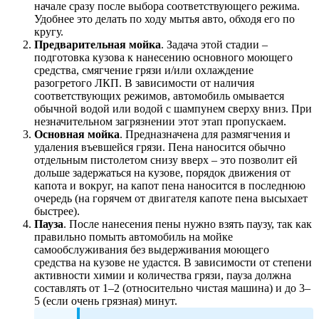
начале сразу после выбора соответствующего режима.
Удобнее это делать по ходу мытья авто, обходя его по
кругу.
Предварительная мойка
. Задача этой стадии –
подготовка кузова к нанесению основного моющего
средства, смягчение грязи и/или охлаждение
разогретого ЛКП. В зависимости от наличия
соответствующих режимов, автомобиль омывается
обычной водой или водой с шампунем сверху вниз. При
незначительном загрязнении этот этап пропускаем.
Основная мойка
. Предназначена для размягчения и
удаления въевшейся грязи. Пена наносится обычно
отдельным пистолетом снизу вверх – это позволит ей
дольше задержаться на кузове, порядок движения от
капота и вокруг, на капот пена наносится в последнюю
очередь (на горячем от двигателя капоте пена высыхает
быстрее).
Пауза
. После нанесения пены нужно взять паузу, так как
правильно помыть автомобиль на мойке
самообслуживания без выдерживания моющего
средства на кузове не удастся. В зависимости от степени
активности химии и количества грязи, пауза должна
составлять от 1–2 (относительно чистая машина) и до 3–
5 (если очень грязная) минут.