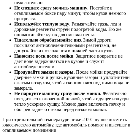
нежелательно.
Не спешите сразу мочить машину
. Постойте в
отапливаемом боксе пару минут, чтобы кузов немного
прогрелся.
Используйте теплую воду
. Размягчайте грязь, лед и
дорожные реагенты струей подогретой воды. Ею же
ополаскивайте кузов для смывки пены.
Тщательно обрабатывайте низ
. Зимой дороги
посыпают антиобледенительными реагентами, не
допускайте их отложения в нижней части кузова.
Наносите воск после мойки
. Защитное покрытие не
дает воде задерживаться на кузове и служит
антиобледенителем.
Продувайте замки и зазоры
. После мойки продувайте
дверные замки и ручки, кузовные зазоры и уплотнители
сжатым воздухом, чтобы скопившаяся под ними вода не
замерзла.
Не паркуйте машину сразу после мойки
. Желательно
поездить со включенной печкой, чтобы идущее изнутри
тепло ускорило сушку. Можно даже включить печку и
обогрев заднего стекла перед началом мойки.
При отрицательной температуре ниже -10°C лучше посетить
классическую автомойку, где автомобиль помоют и высушат в
отапливаемом помещении.