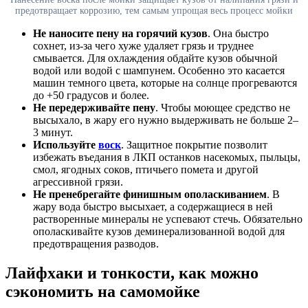
предотвращает коррозию, тем самым упрощая весь процесс мойки
Не наносите пену на горячий кузов
. Она быстро
сохнет, из-за чего хуже удаляет грязь и труднее
смывается. Для охлаждения обдайте кузов обычной
водой или водой с шампунем. Особенно это касается
машин темного цвета, которые на солнце прогреваются
до +50 градусов и более.
Не передерживайте пену
. Чтобы моющее средство не
высыхало, в жару его нужно выдерживать не больше 2–
3 минут.
Используйте
воск
. Защитное покрытие позволит
избежать въедания в ЛКП останков насекомых, пыльцы,
смол, ягодных соков, птичьего помета и другой
агрессивной грязи.
Не пренебрегайте финишным ополаскиванием
. В
жару вода быстро высыхает, а содержащиеся в ней
растворенные минералы не успевают стечь. Обязательно
ополаскивайте кузов деминерализованной водой для
предотвращения разводов.
Лайфхаки и тонкости, как можно
сэкономить на самомойке