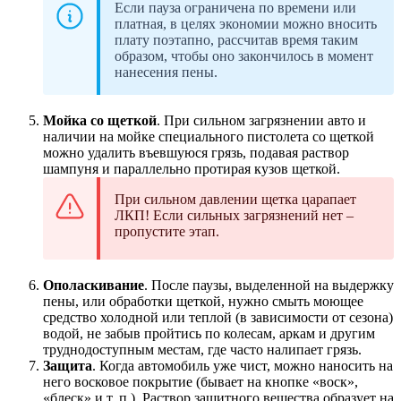
Если пауза ограничена по времени или
платная, в целях экономии можно вносить
плату поэтапно, рассчитав время таким
образом, чтобы оно закончилось в момент
нанесения пены.
Мойка со щеткой
. При сильном загрязнении авто и
наличии на мойке специального пистолета со щеткой
можно удалить въевшуюся грязь, подавая раствор
шампуня и параллельно протирая кузов щеткой.
При сильном давлении щетка царапает
ЛКП! Если сильных загрязнений нет –
пропустите этап.
Ополаскивание
. После паузы, выделенной на выдержку
пены, или обработки щеткой, нужно смыть моющее
средство холодной или теплой (в зависимости от сезона)
водой, не забыв пройтись по колесам, аркам и другим
труднодоступным местам, где часто налипает грязь.
Защита
. Когда автомобиль уже чист, можно наносить на
него восковое покрытие (бывает на кнопке «воск»,
«блеск» и т. п.). Раствор защитного вещества образует на