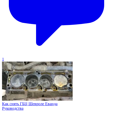
1
Как снять ГБЦ Шевроле Еванда
Руководства