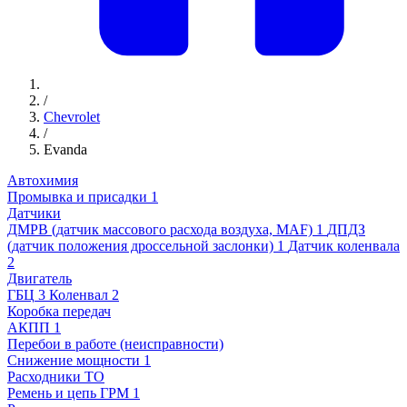
/
Chevrolet
/
Evanda
Автохимия
Промывка и присадки
1
Датчики
ДМРВ (датчик массового расхода воздуха, MAF)
1
ДПДЗ
(датчик положения дроссельной заслонки)
1
Датчик коленвала
2
Двигатель
ГБЦ
3
Коленвал
2
Коробка передач
АКПП
1
Перебои в работе (неисправности)
Снижение мощности
1
Расходники ТО
Ремень и цепь ГРМ
1