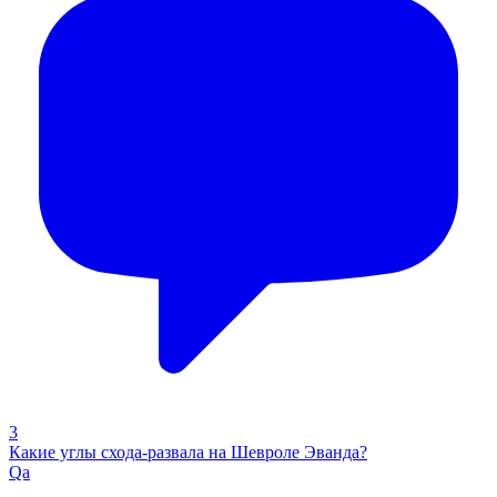
3
Какие углы схода-развала на Шевроле Эванда?
Qa