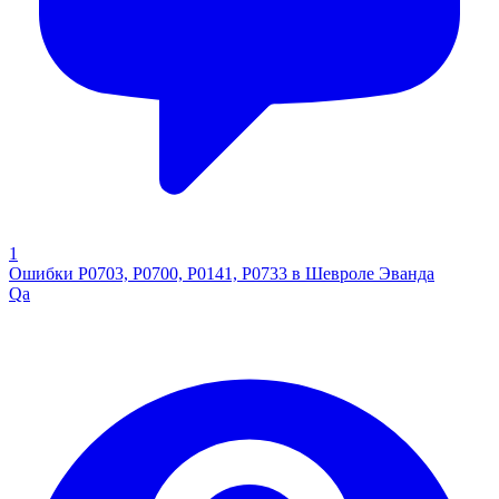
1
Ошибки P0703, P0700, P0141, P0733 в Шевроле Эванда
Qa