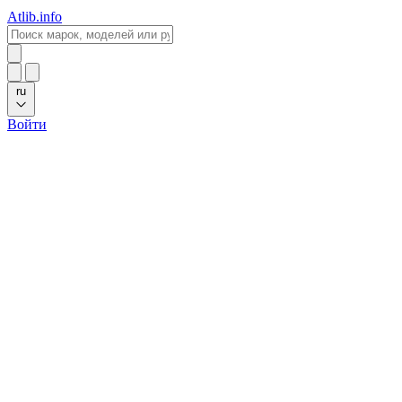
Atlib.info
ru
Войти