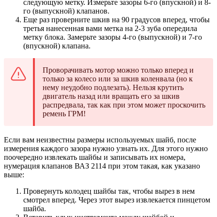
следующую метку. Измерьте зазоры 6-го (впускной) и 8-
го (выпускной) клапанов.
Еще раз проверните шкив на 90 градусов вперед, чтобы
третья нанесенная вами метка на 2-3 зуба опередила
метку блока. Замерьте зазоры 4-го (выпускной) и 7-го
(впускной) клапана.
Проворачивать мотор можно только вперед и
только за колесо или за шкив коленвала (но к
нему неудобно подлезать). Нельзя крутить
двигатель назад или вращать его за шкив
распредвала, так как при этом может проскочить
ремень ГРМ!
Если вам неизвестны размеры используемых шайб, после
измерения каждого зазора нужно узнать их. Для этого нужно
поочередно извлекать шайбы и записывать их номера,
нумерация клапанов ВАЗ 2114 при этом такая, как указано
выше:
Провернуть колодец шайбы так, чтобы вырез в нем
смотрел вперед. Через этот вырез извлекается пинцетом
шайба.