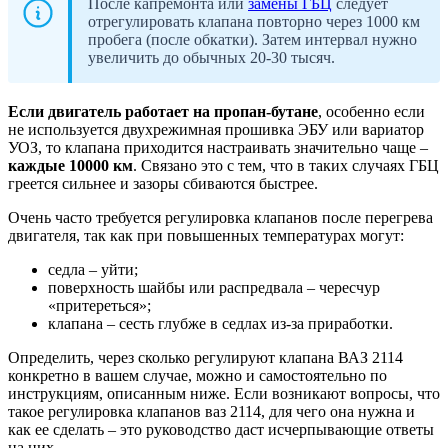
После капремонта или
замены ГБЦ
следует
отрегулировать клапана повторно через 1000 км
пробега (после обкатки). Затем интервал нужно
увеличить до обычных 20-30 тысяч.
Если двигатель работает на пропан-бутане
, особенно если
не используется двухрежимная прошивка ЭБУ или вариатор
УОЗ, то клапана приходится настраивать значительно чаще –
каждые 10000 км
. Связано это с тем, что в таких случаях ГБЦ
греется сильнее и зазоры сбиваются быстрее.
Очень часто требуется регулировка клапанов после перегрева
двигателя, так как при повышенных температурах могут:
седла – уйти;
поверхность шайбы или распредвала – чересчур
«притереться»;
клапана – сесть глубже в седлах из-за приработки.
Определить, через сколько регулируют клапана ВАЗ 2114
конкретно в вашем случае, можно и самостоятельно по
инструкциям, описанным ниже. Если возникают вопросы, что
такое регулировка клапанов ваз 2114, для чего она нужна и
как ее сделать – это руководство даст исчерпывающие ответы
на них.