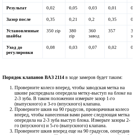
Результат
0,02
0,05
0,03
0,01
0,
Зазор после
0,35
0,21
0,2
0,35
0,
Установленные
350 zip
380
360
357
3
шайбы
zip
завод
з
Уход до
0,08
0,03
0,07
0,02
0,
регулировки
Порядок клапанов ВАЗ 2114
в ходе замеров будет таким:
Проверните колесо вперед, чтобы заводская метка на
шкиве распредвала опередила метку-выступ на блоке на
2-3 зуба. В таком положении измерьте зазор 1-го
(выпускного) и 3-го (впускного) клапана.
Проверните шкив на 90 градусов, проворачивая колесо
вперед, чтобы нанесенная вами ранее следующая метка
опередила на 2-3 зуба выступ блока. Измерьте зазоры 2-
го (впускного) и 5-го (выпускного) клапана.
Проверните шкив вперед еще на 90 градусов, опередив