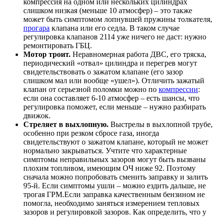
компрессия на одном или нескольких цилиндрах
слишком низкая (меньше 10 атмосфер) – это также
может быть симптомом лопнувшей пружины толкателя,
прогара
клапана или его седла. В таком случае
регулировка клапанов 2114 уже ничего не даст: нужно
ремонтировать ГБЦ.
Мотор троит.
Неравномерная работа ДВС, его тряска,
периодический «отвал» цилиндра и перегрев могут
свидетельствовать о зажатом клапане (его зазор
слишком мал или вообще «ушел»). Отличить зажатый
клапан от серьезной поломки можно по
компрессии
:
если она составляет 6-10 атмосфер – есть шансы, что
регулировка поможет, если меньше – нужно разбирать
движок.
Стреляет в выхлопную.
Выстрелы в выхлопной трубе,
особенно при резком сбросе газа, иногда
свидетельствуют о зажатом клапане, который не может
нормально закрываться. Учтите что характерные
симптомы неправильных зазоров могут быть вызваны
плохим топливом, имеющим ОЧ ниже 92. Поэтому
сначала можно попробовать сменить заправку и залить
95-й. Если симптомы ушли – можно ездить дальше, не
трогая ГРМ.Если заправка качественным бензином не
помогла, необходимо заняться измерением тепловых
зазоров и регулировкой зазоров. Как определить, что у