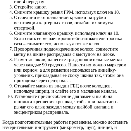
или 4 передачу.
Откройте капот.
Снимите крышку ремня ГРМ, используя ключ на 10.
Отсоедините от клапанной крышки патрубки
вентиляции картерных газов, ослабив их хомуты
отверткой.
Снимите клапанную крышку, используя ключ на 10.
Если снять ее мешает кронштейн-натяжитель тросика
газа – снимите его, используя тот же ключ.
Проворачивая поддомкраченное колесо, совместите
метку на шкиве распредвала с выступом на блоке.
Разметьте шкив, нанесите три дополнительные метки
через каждые 90 градусов. Нанести их можно маркером
или керном, а для разметки использовать линейку-
угольник, прикладывая ее сбоку шкива так, чтобы она
проходила через центр вала.
Откачайте масло из впадин ГБЦ возле колодцев,
используя шприц, и слейте его в масляные каналы.
Установите приспособление для замены шайб на
шпильки крепления крышки, чтобы при нажатии на
рычаг его клык заходил между шайбой клапана и
эксцентриком распредвала.
Когда подготовительные работы проведены, можно доставить
измерительный инструмент (микрометр, щуп), пинцет, и