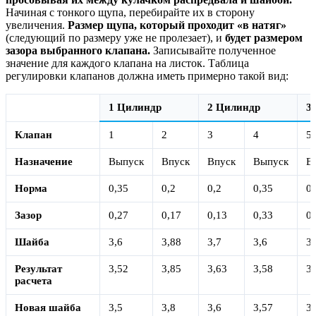
Начиная с тонкого щупа, перебирайте их в сторону
увеличения.
Размер щупа, который проходит «в натяг»
(следующий по размеру уже не пролезает), и
будет размером
зазора выбранного клапана.
Записывайте полученное
значение для каждого клапана на листок. Таблица
регулировки клапанов должна иметь примерно такой вид:
1 Цилиндр
2 Цилиндр
3
Клапан
1
2
3
4
5
Назначение
Выпуск
Впуск
Впуск
Выпуск
В
Норма
0,35
0,2
0,2
0,35
0,
Зазор
0,27
0,17
0,13
0,33
0,
Шайба
3,6
3,88
3,7
3,6
3,
Результат
3,52
3,85
3,63
3,58
3,
расчета
Новая шайба
3,5
3,8
3,6
3,57
3,