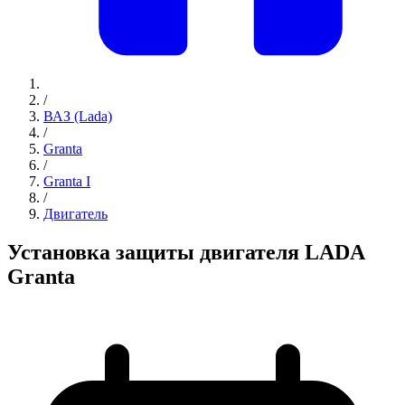
/
ВАЗ (Lada)
/
Granta
/
Granta I
/
Двигатель
Установка защиты двигателя LADA
Granta