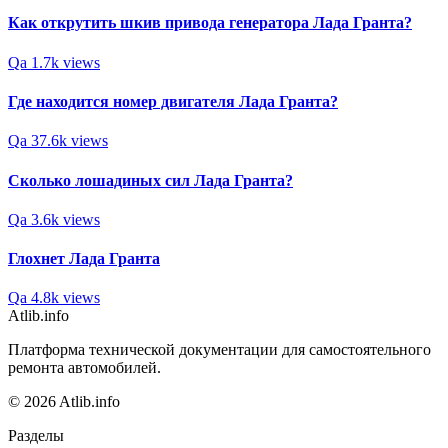
Как открутить шкив привода генератора Лада Гранта?
Qa
1.7k views
Где находится номер двигателя Лада Гранта?
Qa
37.6k views
Сколько лошадиных сил Лада Гранта?
Qa
3.6k views
Глохнет Лада Гранта
Qa
4.8k views
Atlib.info
Платформа технической документации для самостоятельного
ремонта автомобилей.
© 2026 Atlib.info
Разделы