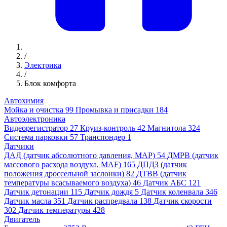
/
Электрика
/
Блок комфорта
Автохимия
Мойка и очистка
99
Промывка и присадки
184
Автоэлектроника
Видеорегистратор
27
Круиз-контроль
42
Магнитола
324
Система парковки
57
Транспондер
1
Датчики
ДАД (датчик абсолютного давления, MAP)
54
ДМРВ (датчик
массового расхода воздуха, MAF)
165
ДПДЗ (датчик
положения дроссельной заслонки)
82
ДТВВ (датчик
температуры всасываемого воздуха)
46
Датчик АБС
121
Датчик детонации
115
Датчик дождя
5
Датчик коленвала
346
Датчик масла
351
Датчик распредвала
138
Датчик скорости
302
Датчик температуры
428
Двигатель