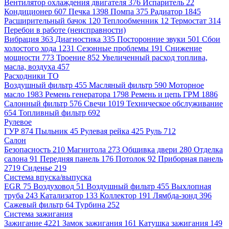
Вентилятор охлаждения двигателя
376
Испаритель
22
Кондиционер
607
Печка
1398
Помпа
375
Радиатор
1845
Расширительный бачок
120
Теплообменник
12
Термостат
314
Перебои в работе (неисправности)
Вибрация
363
Диагностика
335
Посторонние звуки
501
Сбои
холостого хода
1231
Сезонные проблемы
191
Снижение
мощности
773
Троение
852
Увеличенный расход топлива,
масла, воздуха
457
Расходники ТО
Воздушный фильтр
455
Масляный фильтр
590
Моторное
масло
1983
Ремень генератора
1798
Ремень и цепь ГРМ
1886
Салонный фильтр
576
Свечи
1019
Техническое обслуживание
654
Топливный фильтр
692
Рулевое
ГУР
874
Пыльник
45
Рулевая рейка
425
Руль
712
Салон
Безопасность
210
Магнитола
273
Обшивка двери
280
Отделка
салона
91
Передняя панель
176
Потолок
92
Приборная панель
2719
Сиденье
219
Система впуска/выпуска
EGR
75
Воздуховод
51
Воздушный фильтр
455
Выхлопная
труба
243
Катализатор
133
Коллектор
191
Лямбда-зонд
396
Сажевый фильтр
64
Турбина
252
Система зажигания
Зажигание
4221
Замок зажигания
161
Катушка зажигания
149