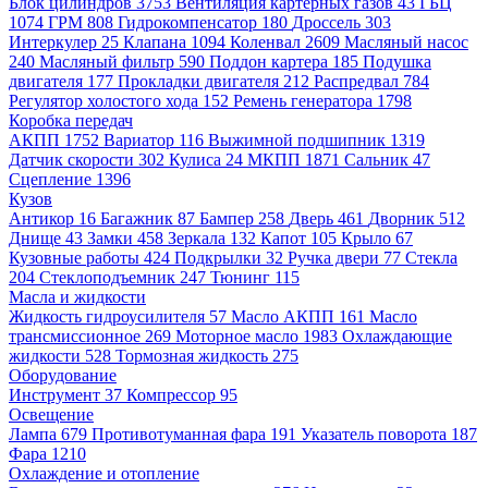
Блок цилиндров
3753
Вентиляция картерных газов
43
ГБЦ
1074
ГРМ
808
Гидрокомпенсатор
180
Дроссель
303
Интеркулер
25
Клапана
1094
Коленвал
2609
Масляный насос
240
Масляный фильтр
590
Поддон картера
185
Подушка
двигателя
177
Прокладки двигателя
212
Распредвал
784
Регулятор холостого хода
152
Ремень генератора
1798
Коробка передач
АКПП
1752
Вариатор
116
Выжимной подшипник
1319
Датчик скорости
302
Кулиса
24
МКПП
1871
Сальник
47
Сцепление
1396
Кузов
Антикор
16
Багажник
87
Бампер
258
Дверь
461
Дворник
512
Днище
43
Замки
458
Зеркала
132
Капот
105
Крыло
67
Кузовные работы
424
Подкрылки
32
Ручка двери
77
Стекла
204
Стеклоподъемник
247
Тюнинг
115
Масла и жидкости
Жидкость гидроусилителя
57
Масло АКПП
161
Масло
трансмиссионное
269
Моторное масло
1983
Охлаждающие
жидкости
528
Тормозная жидкость
275
Оборудование
Инструмент
37
Компрессор
95
Освещение
Лампа
679
Противотуманная фара
191
Указатель поворота
187
Фара
1210
Охлаждение и отопление