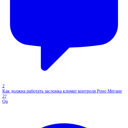
2
Как должна работать заслонка климат контроля Рено Мегане
2?
Qa