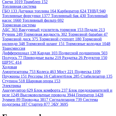
Свечи
1019
Трамблер
152
Топливная система
ГБО
133
Датчики топлива
164
Карбюратор
624
ТНВД
940
Топливные форсунки
1377
Топливный бак
430
Топливный
насос
1660
Топливный фильтр
692
Тормозная система
АБС
363
Вакуумный усилитель тормозов
153
Педали
213
Ручник
249
Тормозная жидкость
302
Тормозной барабан
47
Тормозной диск
375
Тормозной суппорт
180
Тормозной
цилиндр
348
Тормозной шланг
151
Тормозные колодки
1048
Трансмиссия
Дифференциал
128
Кардан
103
Подвесной подшипник
503
Полуось
77
Приводные валы
219
Раздатка
26
Редуктор
150
ШРУС
414
Ходовая
Амортизаторы
753
Колеса
463
Мост
221
Подвеска
1109
Пружины
151
Рессоры
16
Сайлентблок
285
Стабилизатор
135
Ступица
518
Шаровая опора
153
Электрика
Аккумулятор
629
Блок комфорта
237
Блок предохранителей и
реле
1249
Высоковольтные провода
3944
Генератор
1428
Зуммер
89
Проводка
3817
Сигнализация
739
Система
подогрева
187
Стартер
877
ЭБУ
3695