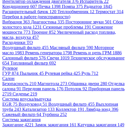
Вентилятор охлаждения двигателя
376
Испаритель
22
Кондиционер
607
Печка
1398
Помпа
375
Радиатор
1845
Расширительный бачок
120
Теплообменник
12
Термостат
314
Перебои в работе (неисправности)
Вибрация
363
Диагностика
335
Посторонние звуки
501
Сбои
холостого хода
1231
Сезонные проблемы
191
Снижение
мощности
773
Троение
852
Увеличенный расход топлива,
масла, воздуха
457
Расходники ТО
Воздушный фильтр
455
Масляный фильтр
590
Моторное
масло
1983
Ремень генератора
1798
Ремень и цепь ГРМ
1886
Салонный фильтр
576
Свечи
1019
Техническое обслуживание
654
Топливный фильтр
692
Рулевое
ГУР
874
Пыльник
45
Рулевая рейка
425
Руль
712
Салон
Безопасность
210
Магнитола
273
Обшивка двери
280
Отделка
салона
91
Передняя панель
176
Потолок
92
Приборная панель
2719
Сиденье
219
Система впуска/выпуска
EGR
75
Воздуховод
51
Воздушный фильтр
455
Выхлопная
труба
243
Катализатор
133
Коллектор
191
Лямбда-зонд
396
Сажевый фильтр
64
Турбина
252
Система зажигания
Зажигание
4221
Замок зажигания
161
Катушка зажигания
149