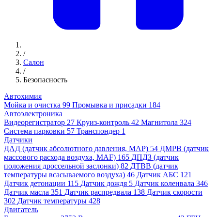
/
Салон
/
Безопасность
Автохимия
Мойка и очистка
99
Промывка и присадки
184
Автоэлектроника
Видеорегистратор
27
Круиз-контроль
42
Магнитола
324
Система парковки
57
Транспондер
1
Датчики
ДАД (датчик абсолютного давления, MAP)
54
ДМРВ (датчик
массового расхода воздуха, MAF)
165
ДПДЗ (датчик
положения дроссельной заслонки)
82
ДТВВ (датчик
температуры всасываемого воздуха)
46
Датчик АБС
121
Датчик детонации
115
Датчик дождя
5
Датчик коленвала
346
Датчик масла
351
Датчик распредвала
138
Датчик скорости
302
Датчик температуры
428
Двигатель