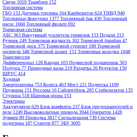
Свечи
1019
Трамблер
152
Топливная система
ГБО
133
Датчики топлива
164
Карбюратор
624
ТНВД
940
Топливные форсунки
1377
Топливный бак
430
Топливный
насос
1660
Топливный фильтр
692
Тормозная система
АБС
363
Вакуумный усилитель тормозов
153
Педали
213
Ручник
249
Тормозная жидкость
302
Тормозной барабан
47
Тормозной диск
375
Тормозной суппорт
180
Тормозной
цилиндр
348
Тормозной шланг
151
Тормозные колодки
1048
Трансмиссия
Дифференциал
128
Кардан
103
Подвесной подшипник
503
Полуось
77
Приводные валы
219
Раздатка
26
Редуктор
150
ШРУС
414
Ходовая
Амортизаторы
753
Колеса
463
Мост
221
Подвеска
1109
Пружины
151
Рессоры
16
Сайлентблок
285
Стабилизатор
135
Ступица
518
Шаровая опора
153
Электрика
Аккумулятор
629
Блок комфорта
237
Блок предохранителей и
реле
1249
Высоковольтные провода
3944
Генератор
1428
Зуммер
89
Проводка
3817
Сигнализация
739
Система
подогрева
187
Стартер
877
ЭБУ
3695