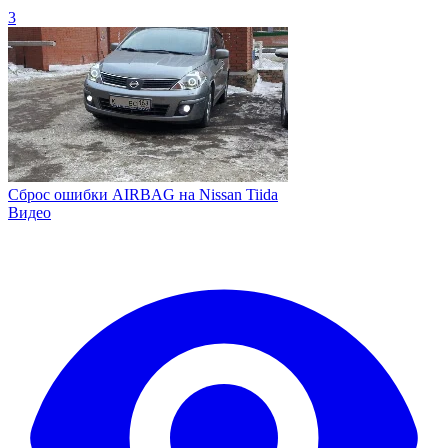
3
Сброс ошибки AIRBAG на Nissan Tiida
Видео