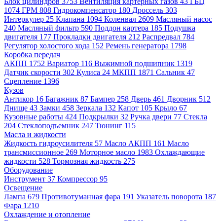
Блок цилиндров
3753
Вентиляция картерных газов
43
ГБЦ
1074
ГРМ
808
Гидрокомпенсатор
180
Дроссель
303
Интеркулер
25
Клапана
1094
Коленвал
2609
Масляный насос
240
Масляный фильтр
590
Поддон картера
185
Подушка
двигателя
177
Прокладки двигателя
212
Распредвал
784
Регулятор холостого хода
152
Ремень генератора
1798
Коробка передач
АКПП
1752
Вариатор
116
Выжимной подшипник
1319
Датчик скорости
302
Кулиса
24
МКПП
1871
Сальник
47
Сцепление
1396
Кузов
Антикор
16
Багажник
87
Бампер
258
Дверь
461
Дворник
512
Днище
43
Замки
458
Зеркала
132
Капот
105
Крыло
67
Кузовные работы
424
Подкрылки
32
Ручка двери
77
Стекла
204
Стеклоподъемник
247
Тюнинг
115
Масла и жидкости
Жидкость гидроусилителя
57
Масло АКПП
161
Масло
трансмиссионное
269
Моторное масло
1983
Охлаждающие
жидкости
528
Тормозная жидкость
275
Оборудование
Инструмент
37
Компрессор
95
Освещение
Лампа
679
Противотуманная фара
191
Указатель поворота
187
Фара
1210
Охлаждение и отопление