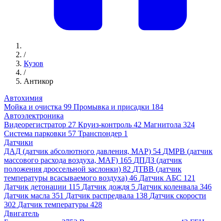
/
Кузов
/
Антикор
Автохимия
Мойка и очистка
99
Промывка и присадки
184
Автоэлектроника
Видеорегистратор
27
Круиз-контроль
42
Магнитола
324
Система парковки
57
Транспондер
1
Датчики
ДАД (датчик абсолютного давления, MAP)
54
ДМРВ (датчик
массового расхода воздуха, MAF)
165
ДПДЗ (датчик
положения дроссельной заслонки)
82
ДТВВ (датчик
температуры всасываемого воздуха)
46
Датчик АБС
121
Датчик детонации
115
Датчик дождя
5
Датчик коленвала
346
Датчик масла
351
Датчик распредвала
138
Датчик скорости
302
Датчик температуры
428
Двигатель