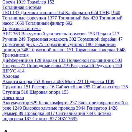
Свечи
1019
Трамблер
152
Топливная система
ГБО
133
Датчики топлива
164
Карбюратор
624
ТНВД
940
Топливные форсунки
1377
Топливный бак
430
Топливный
насос
1660
Топливный фильтр
692
Тормозная система
АБС
363
Вакуумный усилитель тормозов
153
Педали
213
Ручник
249
Тормозная жидкость
302
Тормозной барабан
47
Тормозной диск
375
Тормозной суппорт
180
Тормозной
цилиндр
348
Тормозной шланг
151
Тормозные колодки
1048
Трансмиссия
Дифференциал
128
Кардан
103
Подвесной подшипник
503
Полуось
77
Приводные валы
219
Раздатка
26
Редуктор
150
ШРУС
414
Ходовая
Амортизаторы
753
Колеса
463
Мост
221
Подвеска
1109
Пружины
151
Рессоры
16
Сайлентблок
285
Стабилизатор
135
Ступица
518
Шаровая опора
153
Электрика
Аккумулятор
629
Блок комфорта
237
Блок предохранителей и
реле
1249
Высоковольтные провода
3944
Генератор
1428
Зуммер
89
Проводка
3817
Сигнализация
739
Система
подогрева
187
Стартер
877
ЭБУ
3695