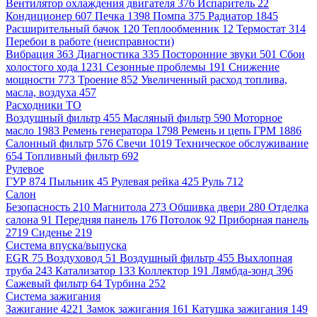
Вентилятор охлаждения двигателя
376
Испаритель
22
Кондиционер
607
Печка
1398
Помпа
375
Радиатор
1845
Расширительный бачок
120
Теплообменник
12
Термостат
314
Перебои в работе (неисправности)
Вибрация
363
Диагностика
335
Посторонние звуки
501
Сбои
холостого хода
1231
Сезонные проблемы
191
Снижение
мощности
773
Троение
852
Увеличенный расход топлива,
масла, воздуха
457
Расходники ТО
Воздушный фильтр
455
Масляный фильтр
590
Моторное
масло
1983
Ремень генератора
1798
Ремень и цепь ГРМ
1886
Салонный фильтр
576
Свечи
1019
Техническое обслуживание
654
Топливный фильтр
692
Рулевое
ГУР
874
Пыльник
45
Рулевая рейка
425
Руль
712
Салон
Безопасность
210
Магнитола
273
Обшивка двери
280
Отделка
салона
91
Передняя панель
176
Потолок
92
Приборная панель
2719
Сиденье
219
Система впуска/выпуска
EGR
75
Воздуховод
51
Воздушный фильтр
455
Выхлопная
труба
243
Катализатор
133
Коллектор
191
Лямбда-зонд
396
Сажевый фильтр
64
Турбина
252
Система зажигания
Зажигание
4221
Замок зажигания
161
Катушка зажигания
149