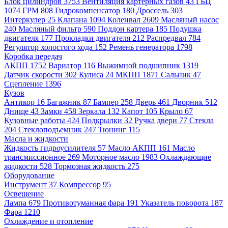
Блок цилиндров
3753
Вентиляция картерных газов
43
ГБЦ
1074
ГРМ
808
Гидрокомпенсатор
180
Дроссель
303
Интеркулер
25
Клапана
1094
Коленвал
2609
Масляный насос
240
Масляный фильтр
590
Поддон картера
185
Подушка
двигателя
177
Прокладки двигателя
212
Распредвал
784
Регулятор холостого хода
152
Ремень генератора
1798
Коробка передач
АКПП
1752
Вариатор
116
Выжимной подшипник
1319
Датчик скорости
302
Кулиса
24
МКПП
1871
Сальник
47
Сцепление
1396
Кузов
Антикор
16
Багажник
87
Бампер
258
Дверь
461
Дворник
512
Днище
43
Замки
458
Зеркала
132
Капот
105
Крыло
67
Кузовные работы
424
Подкрылки
32
Ручка двери
77
Стекла
204
Стеклоподъемник
247
Тюнинг
115
Масла и жидкости
Жидкость гидроусилителя
57
Масло АКПП
161
Масло
трансмиссионное
269
Моторное масло
1983
Охлаждающие
жидкости
528
Тормозная жидкость
275
Оборудование
Инструмент
37
Компрессор
95
Освещение
Лампа
679
Противотуманная фара
191
Указатель поворота
187
Фара
1210
Охлаждение и отопление