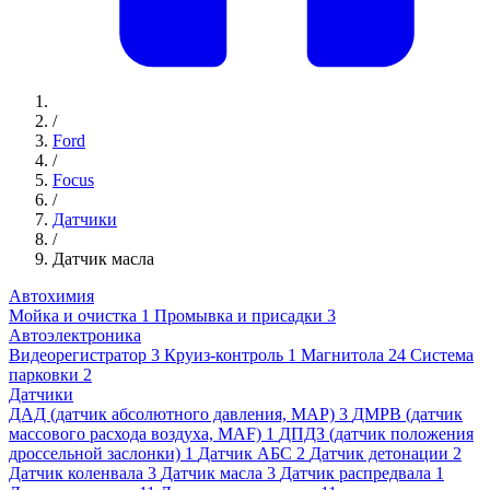
/
Ford
/
Focus
/
Датчики
/
Датчик масла
Автохимия
Мойка и очистка
1
Промывка и присадки
3
Автоэлектроника
Видеорегистратор
3
Круиз-контроль
1
Магнитола
24
Система
парковки
2
Датчики
ДАД (датчик абсолютного давления, MAP)
3
ДМРВ (датчик
массового расхода воздуха, MAF)
1
ДПДЗ (датчик положения
дроссельной заслонки)
1
Датчик АБС
2
Датчик детонации
2
Датчик коленвала
3
Датчик масла
3
Датчик распредвала
1