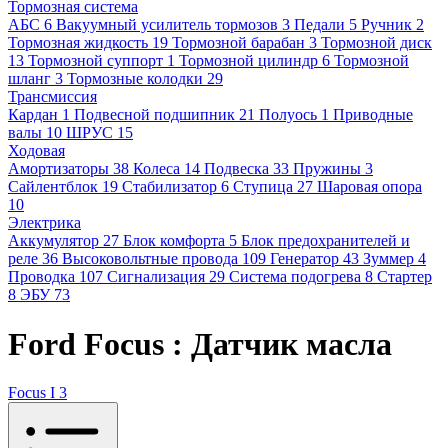
Тормозная система
АБС
6
Вакуумный усилитель тормозов
3
Педали
5
Ручник
2
Тормозная жидкость
19
Тормозной барабан
3
Тормозной диск
13
Тормозной суппорт
1
Тормозной цилиндр
6
Тормозной
шланг
3
Тормозные колодки
29
Трансмиссия
Кардан
1
Подвесной подшипник
21
Полуось
1
Приводные
валы
10
ШРУС
15
Ходовая
Амортизаторы
38
Колеса
14
Подвеска
33
Пружины
3
Сайлентблок
19
Стабилизатор
6
Ступица
27
Шаровая опора
10
Электрика
Аккумулятор
27
Блок комфорта
5
Блок предохранителей и
реле
36
Высоковольтные провода
109
Генератор
43
Зуммер
4
Проводка
107
Сигнализация
29
Система подогрева
8
Стартер
8
ЭБУ
73
Ford Focus : Датчик масла
Focus I
3