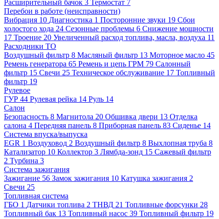
Расширительный бачок
3
Термостат
7
Перебои в работе (неисправности)
Вибрация
10
Диагностика
1
Посторонние звуки
19
Сбои
холостого хода
24
Сезонные проблемы
6
Снижение мощности
17
Троение
20
Увеличенный расход топлива, масла, воздуха
11
Расходники ТО
Воздушный фильтр
8
Масляный фильтр
13
Моторное масло
45
Ремень генератора
65
Ремень и цепь ГРМ
79
Салонный
фильтр
15
Свечи
25
Техническое обслуживание
17
Топливный
фильтр
19
Рулевое
ГУР
44
Рулевая рейка
14
Руль
14
Салон
Безопасность
8
Магнитола
20
Обшивка двери
13
Отделка
салона
4
Передняя панель
8
Приборная панель
83
Сиденье
14
Система впуска/выпуска
EGR
1
Воздуховод
2
Воздушный фильтр
8
Выхлопная труба
8
Катализатор
10
Коллектор
3
Лямбда-зонд
15
Сажевый фильтр
2
Турбина
3
Система зажигания
Зажигание
56
Замок зажигания
10
Катушка зажигания
2
Свечи
25
Топливная система
ГБО
1
Датчики топлива
2
ТНВД
21
Топливные форсунки
28
Топливный бак
13
Топливный насос
39
Топливный фильтр
19