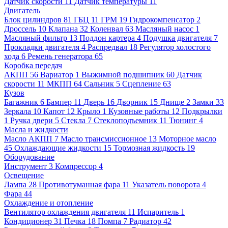
Датчик скорости
11
Датчик температуры
11
Двигатель
Блок цилиндров
81
ГБЦ
11
ГРМ
19
Гидрокомпенсатор
2
Дроссель
10
Клапана
32
Коленвал
63
Масляный насос
1
Масляный фильтр
13
Поддон картера
4
Подушка двигателя
7
Прокладки двигателя
4
Распредвал
18
Регулятор холостого
хода
6
Ремень генератора
65
Коробка передач
АКПП
56
Вариатор
1
Выжимной подшипник
60
Датчик
скорости
11
МКПП
64
Сальник
5
Сцепление
63
Кузов
Багажник
6
Бампер
11
Дверь
16
Дворник
15
Днище
2
Замки
33
Зеркала
10
Капот
12
Крыло
1
Кузовные работы
12
Подкрылки
1
Ручка двери
5
Стекла
7
Стеклоподъемник
11
Тюнинг
4
Масла и жидкости
Масло АКПП
7
Масло трансмиссионное
13
Моторное масло
45
Охлаждающие жидкости
15
Тормозная жидкость
19
Оборудование
Инструмент
3
Компрессор
4
Освещение
Лампа
28
Противотуманная фара
11
Указатель поворота
4
Фара
44
Охлаждение и отопление
Вентилятор охлаждения двигателя
11
Испаритель
1
Кондиционер
31
Печка
18
Помпа
7
Радиатор
42