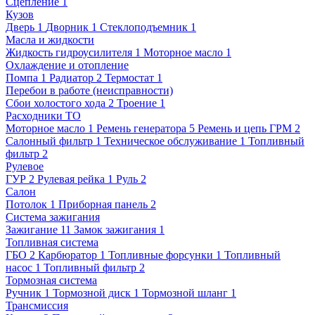
Сцепление
1
Кузов
Дверь
1
Дворник
1
Стеклоподъемник
1
Масла и жидкости
Жидкость гидроусилителя
1
Моторное масло
1
Охлаждение и отопление
Помпа
1
Радиатор
2
Термостат
1
Перебои в работе (неисправности)
Сбои холостого хода
2
Троение
1
Расходники ТО
Моторное масло
1
Ремень генератора
5
Ремень и цепь ГРМ
2
Салонный фильтр
1
Техническое обслуживание
1
Топливный
фильтр
2
Рулевое
ГУР
2
Рулевая рейка
1
Руль
2
Салон
Потолок
1
Приборная панель
2
Система зажигания
Зажигание
11
Замок зажигания
1
Топливная система
ГБО
2
Карбюратор
1
Топливные форсунки
1
Топливный
насос
1
Топливный фильтр
2
Тормозная система
Ручник
1
Тормозной диск
1
Тормозной шланг
1
Трансмиссия