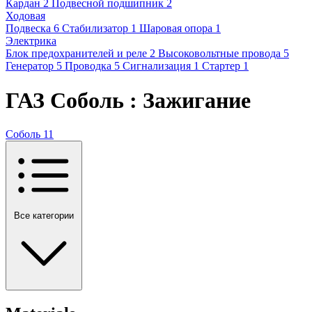
Кардан
2
Подвесной подшипник
2
Ходовая
Подвеска
6
Стабилизатор
1
Шаровая опора
1
Электрика
Блок предохранителей и реле
2
Высоковольтные провода
5
Генератор
5
Проводка
5
Сигнализация
1
Стартер
1
ГАЗ Соболь : Зажигание
Соболь
11
Все категории