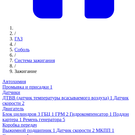
/
ГАЗ
/
Соболь
/
Система зажигания
/
Зажигание
Автохимия
Промывка и присадки
1
Датчики
ДТВВ (датчик температуры всасываемого воздуха)
1
Датчик
скорости
2
Двигатель
Блок цилиндров
3
ГБЦ
1
ГРМ
2
Гидрокомпенсатор
1
Поддон
картера
1
Ремень генератора
5
Коробка передач
Выжимной подшипник
1
Датчик скорости
2
МКПП
1