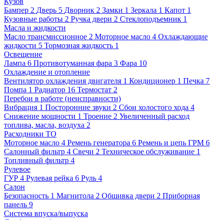
Кузов
Бампер
2
Дверь
5
Дворник
2
Замки
1
Зеркала
1
Капот
1
Кузовные работы
2
Ручка двери
2
Стеклоподъемник
1
Масла и жидкости
Масло трансмиссионное
2
Моторное масло
4
Охлаждающие
жидкости
5
Тормозная жидкость
1
Освещение
Лампа
6
Противотуманная фара
3
Фара
10
Охлаждение и отопление
Вентилятор охлаждения двигателя
1
Кондиционер
1
Печка
7
Помпа
1
Радиатор
16
Термостат
2
Перебои в работе (неисправности)
Вибрация
1
Посторонние звуки
2
Сбои холостого хода
4
Снижение мощности
1
Троение
2
Увеличенный расход
топлива, масла, воздуха
2
Расходники ТО
Моторное масло
4
Ремень генератора
6
Ремень и цепь ГРМ
6
Салонный фильтр
4
Свечи
2
Техническое обслуживание
1
Топливный фильтр
4
Рулевое
ГУР
4
Рулевая рейка
6
Руль
4
Салон
Безопасность
1
Магнитола
2
Обшивка двери
2
Приборная
панель
9
Система впуска/выпуска