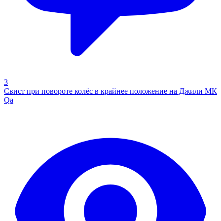
3
Свист при повороте колёс в крайнее положение на Джили МК
Qa