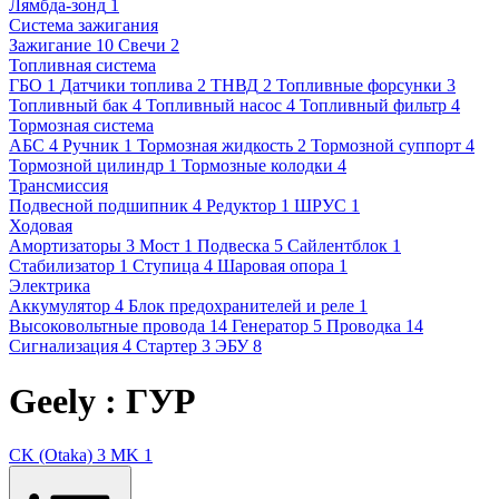
Лямбда-зонд
1
Система зажигания
Зажигание
10
Свечи
2
Топливная система
ГБО
1
Датчики топлива
2
ТНВД
2
Топливные форсунки
3
Топливный бак
4
Топливный насос
4
Топливный фильтр
4
Тормозная система
АБС
4
Ручник
1
Тормозная жидкость
2
Тормозной суппорт
4
Тормозной цилиндр
1
Тормозные колодки
4
Трансмиссия
Подвесной подшипник
4
Редуктор
1
ШРУС
1
Ходовая
Амортизаторы
3
Мост
1
Подвеска
5
Сайлентблок
1
Стабилизатор
1
Ступица
4
Шаровая опора
1
Электрика
Аккумулятор
4
Блок предохранителей и реле
1
Высоковольтные провода
14
Генератор
5
Проводка
14
Сигнализация
4
Стартер
3
ЭБУ
8
Geely : ГУР
CK (Otaka)
3
MK
1