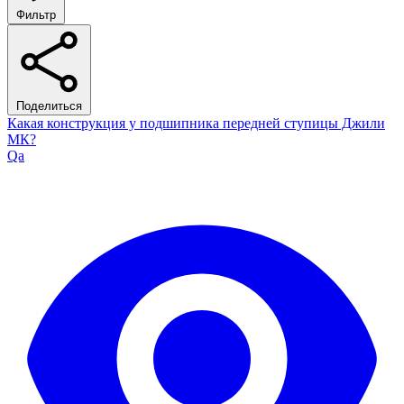
Фильтр
Поделиться
Какая конструкция у подшипника передней ступицы Джили
МК?
Qa