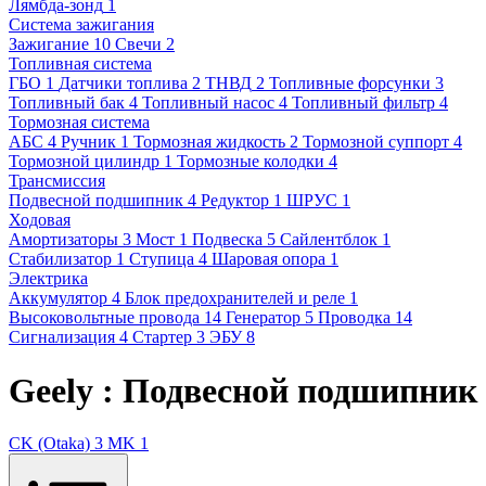
Лямбда-зонд
1
Система зажигания
Зажигание
10
Свечи
2
Топливная система
ГБО
1
Датчики топлива
2
ТНВД
2
Топливные форсунки
3
Топливный бак
4
Топливный насос
4
Топливный фильтр
4
Тормозная система
АБС
4
Ручник
1
Тормозная жидкость
2
Тормозной суппорт
4
Тормозной цилиндр
1
Тормозные колодки
4
Трансмиссия
Подвесной подшипник
4
Редуктор
1
ШРУС
1
Ходовая
Амортизаторы
3
Мост
1
Подвеска
5
Сайлентблок
1
Стабилизатор
1
Ступица
4
Шаровая опора
1
Электрика
Аккумулятор
4
Блок предохранителей и реле
1
Высоковольтные провода
14
Генератор
5
Проводка
14
Сигнализация
4
Стартер
3
ЭБУ
8
Geely : Подвесной подшипник
CK (Otaka)
3
MK
1