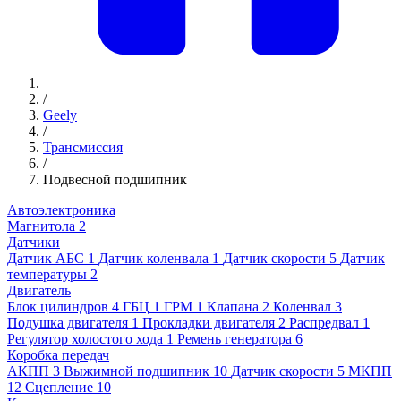
/
Geely
/
Трансмиссия
/
Подвесной подшипник
Автоэлектроника
Магнитола
2
Датчики
Датчик АБС
1
Датчик коленвала
1
Датчик скорости
5
Датчик
температуры
2
Двигатель
Блок цилиндров
4
ГБЦ
1
ГРМ
1
Клапана
2
Коленвал
3
Подушка двигателя
1
Прокладки двигателя
2
Распредвал
1
Регулятор холостого хода
1
Ремень генератора
6
Коробка передач
АКПП
3
Выжимной подшипник
10
Датчик скорости
5
МКПП
12
Сцепление
10