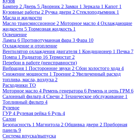
Кузов
Бампер
2
Дверь
5
Дворник
2
Замки
1
Зеркала
1
Капот
1
Кузовные работы
2
Ручка двери
2
Стеклоподъемник
1
Масла и жидкости
Масло трансмиссионное
2
Моторное масло
4
Охлаждающие
жидкости
5
Тормозная жидкость
1
Освещение
Лампа
6
Противотуманная фара
3
Фара
10
Охлаждение и отопление
Вентилятор охлаждения двигателя
1
Кондиционер
1
Печка
7
Помпа
1
Радиатор
16
Термостат
2
Перебои в работе (неисправности)
Вибрация
1
Посторонние звуки
2
Сбои холостого хода
4
Снижение мощности
1
Троение
2
Увеличенный расход
топлива, масла, воздуха
2
Расходники ТО
Моторное масло
4
Ремень генератора
6
Ремень и цепь ГРМ
6
Салонный фильтр
4
Свечи
2
Техническое обслуживание
1
Топливный фильтр
4
Рулевое
ГУР
4
Рулевая рейка
6
Руль
4
Салон
Безопасность
1
Магнитола
2
Обшивка двери
2
Приборная
панель
9
Система впуска/выпуска