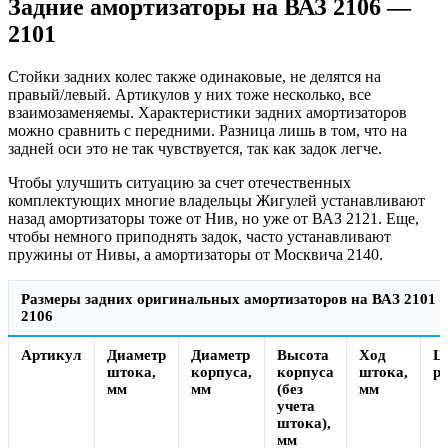
Задние амортизаторы на ВАЗ 2106 —
2101
Стойки задних колес также одинаковые, не делятся на
правый/левый. Артикулов у них тоже несколько, все
взаимозаменяемы. Характеристики задних амортизаторов
можно сравнить с передними. Разница лишь в том, что на
задней оси это не так чувствуется, так как задок легче.
Чтобы улучшить ситуацию за счет отечественных
комплектующих многие владельцы Жигулей устанавливают
назад амортизаторы тоже от Нив, но уже от ВАЗ 2121. Еще,
чтобы немного приподнять задок, часто устанавливают
пружины от Нивы, а амортизаторы от Москвича 2140.
Размеры задних оригинальных амортизаторов на ВАЗ 2101 
2106
Артикул
Диаметр
Диаметр
Высота
Ход
Ц
штока,
корпуса,
корпуса
штока,
ру
мм
мм
(без
мм
учета
штока),
мм