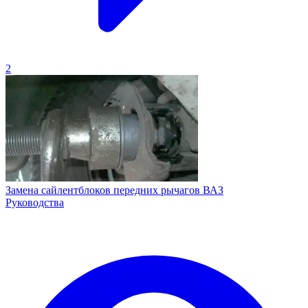
2
Замена сайлентблоков передних рычагов ВАЗ
Руководства