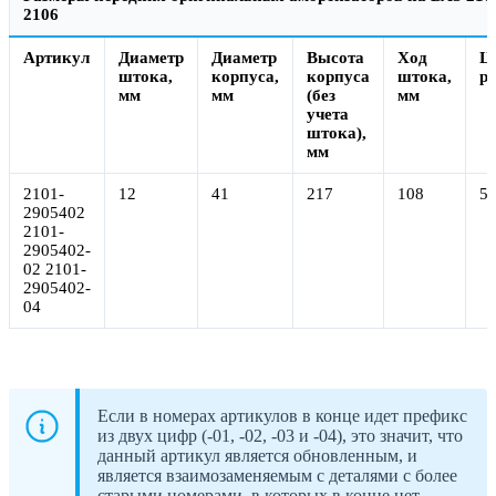
2106
Артикул
Диаметр
Диаметр
Высота
Ход
Ц
штока,
корпуса,
корпуса
штока,
ру
мм
мм
(без
мм
учета
штока),
мм
2101-
12
41
217
108
5
2905402
2101-
2905402-
02 2101-
2905402-
04
Если в номерах артикулов в конце идет префикс
из двух цифр (-01, -02, -03 и -04), это значит, что
данный артикул является обновленным, и
является взаимозаменяемым с деталями с более
старыми номерами, в которых в конце нет