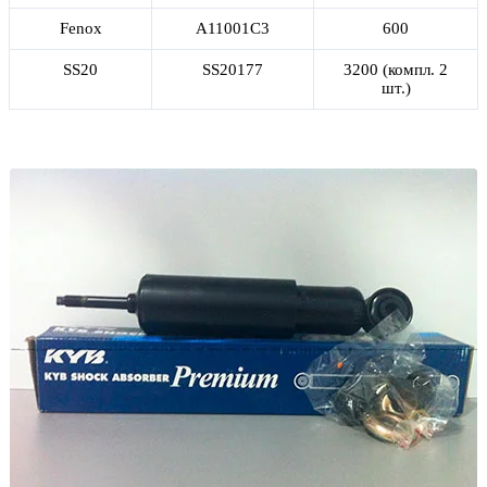
Fenox
A11001C3
600
SS20
SS20177
3200 (компл. 2
шт.)