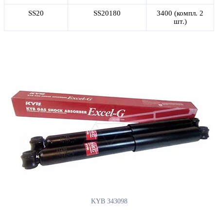
SS20
SS20180
3400 (компл. 2
шт.)
KYB 343098